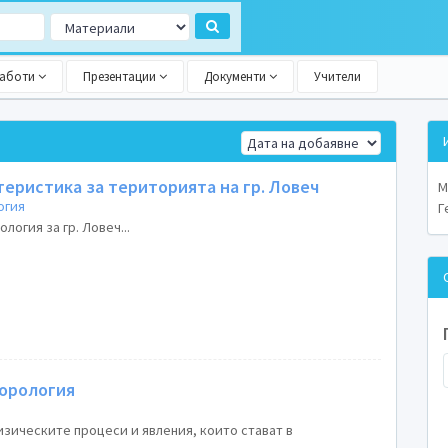
работи
Презентации
Документи
Учители
еристика за територията на гр. Ловеч
М
огия
Г
огия за гр. Ловеч...
еорология
изическите процеси и явления, които стават в