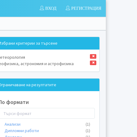
ВХОД
РЕГИСТРАЦИЯ
Избрани критерии за търсене
етеорология
еофизика, астрономия и астрофизика
Ограничаване на резултатите
По формати
Анализи
(1)
Дипломни работи
(1)