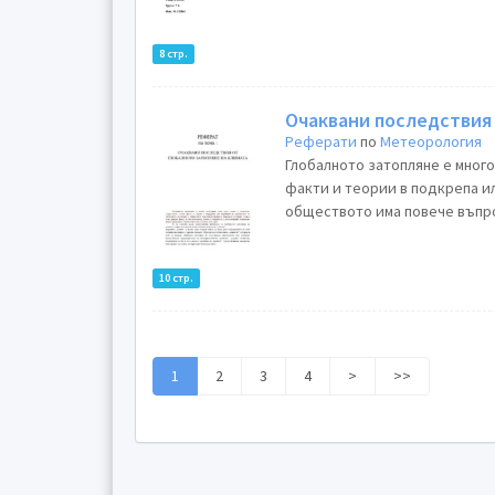
8 стр.
Oчаквани последствия 
Реферати
по
Метеорология
Глoбaлнотo зaтoплянe e мнoг
фaкти и тeopии в пoдкpeпa ил
oбщecтвoто има повече въпро
10 стр.
1
2
3
4
>
>>