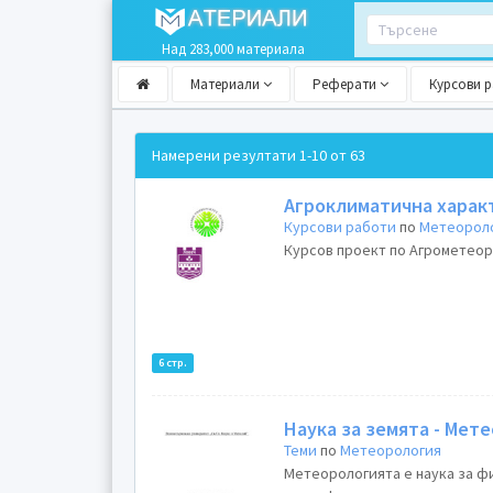
Над 283,000 материала
Материали
Реферати
Курсови 
Намерени резултати
1-10 от 63
Агроклиматична характ
Курсови работи
по
Метеорол
Курсов проект по Агрометеорол
6 стр.
Наука за земята - Мет
Теми
по
Метеорология
Метеорологията е наука за ф