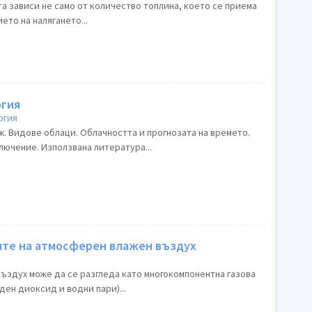
а зависи не само от количество топлина, което се приема
ето на налягането...
огия
огия
. Видове облаци. Облачността и прогнозата на времето.
лючение. Използвана литература...
те на атмосферен влажен въздух
здух може да се разгледа като многокомпонентна газова
ден диоксид и водни пари)...