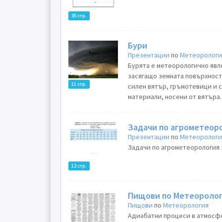
35 стр.
Бури
Презентации
по
Метеорологи
Бурята е метеорологично явл
засягащо земната повърхност
11 стр.
силен вятър, гръмотевици и 
материали, носени от вятъра..
Задачи по агрометеор
Презентации
по
Метеорологи
Задачи по агрометеорология за
12 стр.
Пищови по Метеороло
Пищови
по
Метеорология
Адиабатни процеси в атмосфе