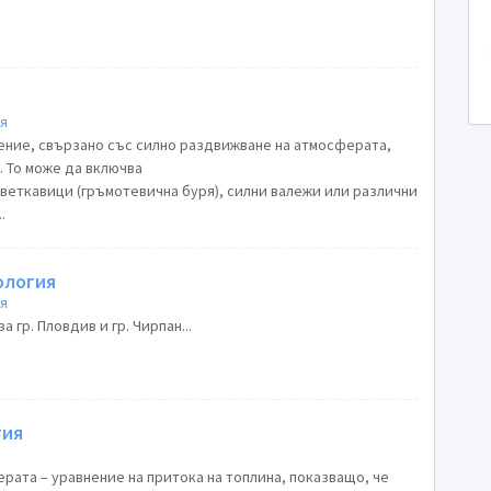
я
ение, свързано със силно раздвижване на атмосферата,
. То може да включва
светкавици (гръмотевична буря), силни валежи или различни
.
ология
я
 гр. Пловдив и гр. Чирпан...
гия
рата – уравнение на притока на топлина, показващо, че