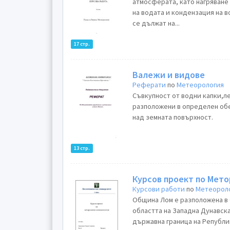
атмосферата, като нагряване
на водата и кондензация на в
се дължат на...
17 стр.
Валежи и видове
Реферати
по
Метеорология
Съвкупност от водни капки,л
разположени в определен об
над земната повърхност.
13 стр.
Курсов проект по Мет
Курсови работи
по
Метеорол
Община Лом е разположена в С
областта на Западна Дунавска
държавна граница на Републик