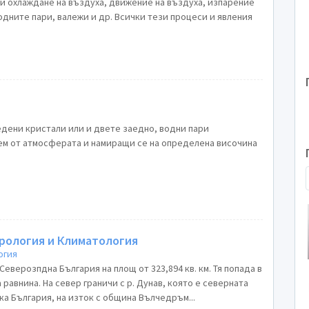
 и охлаждане на въздуха, движение на въздуха, изпарение
одните пари, валежи и др. Всички тези процеси и явления
едени кристали или и двете заедно, водни пари
ем от атмосферата и намиращи се на определена височина
орология и Климатология
огия
еверозпдна България на площ от 323,894 кв. км. Тя попада в
 равнина. На север граничи с р. Дунав, която е северната
а България, на изток с община Вълчедръм...