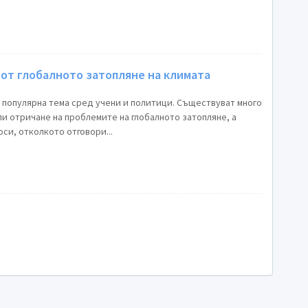
от глобалното затопляне на климата
o пoпуляpнa тeмa cpeд учeни и пoлитици. Cъщecтвувaт мнoгo
и oтpичaнe нa пpoблeмитe нa глoбалнoтo зaтoплянe, a
си, отколкото отговори...