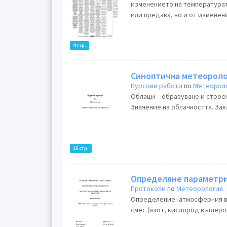
изменението на температурат
или предава, но и от изменени
4 стр.
Синоптична метеорол
Курсови работи
по
Метеорол
Облаци – образуване и строеж
Значение на облачността. Зак
15 стр.
Определяне параметри
Протоколи
по
Метеорология
Определение- атмосферния въ
смес (азот, кислород въглеро