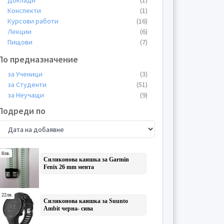
Доклади
(1)
Конспекти
(1)
Курсови работи
(16)
Лекции
(6)
Пищови
(7)
Планове
(1)
По предназначение
Презентации
(15)
Протоколи
(3)
за Ученици
(3)
Реферати
(8)
за Студенти
(51)
Теми
(3)
за Неучащи
(9)
Подреди по