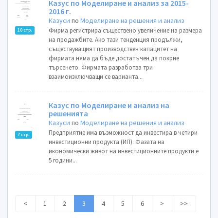
Казус по Моделиране и анализ за 2015-
2016 г.
Казуси
по
Моделиране на решения и анализ
Фирма регистрира съществено увеличение на размера
10 стр.
на продажбите. Ако тази тенденция продължи,
съществуващият производствен капацитет на
фирмата няма да бъде достатъчен да покрие
търсенето. Фирмата разработва три
взаимоизключващи се варианта...
Казус по Моделиране и анализ на
решенията
Казуси
по
Моделиране на решения и анализ
Предприятие има възможност да инвестира в четири
7 стр.
инвестиционни продукта (ИП). Фазата на
икономически живот на инвестиционните продукти е
5 години...
<
1
2
3
4
5
6
>
>>