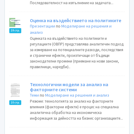
Последователност на изпълнение на задачата...
Оценка на въздействието на политиките
Презентации
по
Моделиране на решения и
19 стр.
анализ
Oценката на въздействието на политиките и
регулациите (ОВПР) представлява аналитичен подход
за измерване на потенциалните разходи, последствия
и странични ефекти, произтичащи от бъдещи
законодателни промени (приемане на нови закони,
правилници, наредби)..
Технологични модели за анализ на
факторните системи
Теми
по
Моделиране на решения и анализ
Резюме: технологията за анализ на факторните
10 стр.
влияния (факторни ефекти) е процес на специална
аналитична обработка на икономическа
информация за дейността на бизнес организациите...