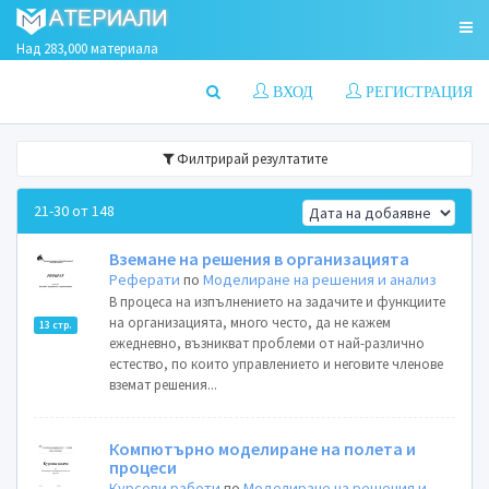
Над 283,000 материала
ВХОД
РЕГИСТРАЦИЯ
Филтрирай резултатите
21-30 от 148
Вземане на решения в организацията
Реферати
по
Моделиране на решения и анализ
В процеса на изпълнението на задачите и функциите
на организацията, много често, да не кажем
13 стр.
ежедневно, възникват проблеми от най-различно
естество, по които управлението и неговите членове
вземат решения...
Компютърно моделиране на полета и
процеси
Курсови работи
по
Моделиране на решения и