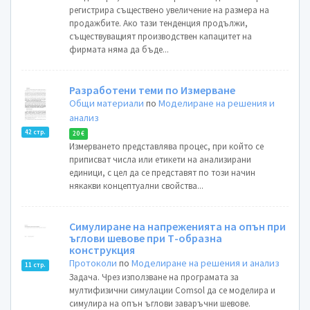
регистрира съществено увеличение на размера на
продажбите. Ако тази тенденция продължи,
съществуващият производствен капацитет на
фирмата няма да бъде...
Разработени теми по Измерване
Общи материали
по
Моделиране на решения и
анализ
42 стр.
20 €
Измерването представлява процес, при който се
приписват числа или етикети на анализирани
единици, с цел да се представят по този начин
някакви концептуални свойства...
Симулиране на напреженията на опън при
ъглови шевове при Т-образна
конструкция
Протоколи
по
Моделиране на решения и анализ
11 стр.
Задача. Чрез използване на програмата за
мултифизични симулации Comsol да се моделира и
симулира на опън ъглови заваръчни шевове.