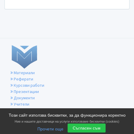
Материали
Реферати
Курсови работи
Презентации
Документи
Учители
За контакти
Този сайт използва бисквитки, за да функционира коректно
Общи условия
Ние и нашите доставчици на услуги използваме бисквитки (cookies)
Политика за бисквитките
Съгласен съм
Прочети още
Политика за поверителност