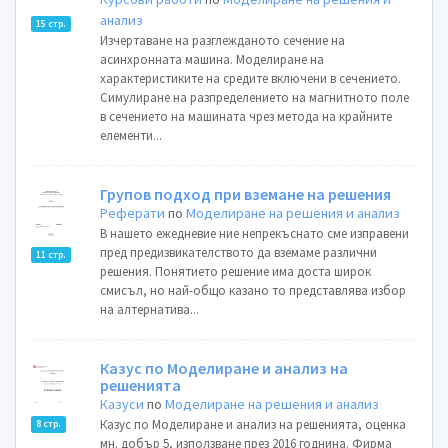
анализ
15 стр.
Изчертаване на разглежданото сечение на
асинхронната машина. Моделиране на
характеристиките на средите включени в сечението.
Симулиране на разпределението на магнитното поле
в сечението на машината чрез метода на крайните
елементи...
Групов подход при вземане на решения
Реферати
по
Моделиране на решения и анализ
В нашето ежедневие ние непрекъснато сме изправени
пред предизвикателството да вземаме различни
11 стр.
решения. Понятието решение има доста широк
смисъл, но най-общо казано то представлява избор
на алтернатива...
Казус по Моделиране и анализ на
решенията
Казуси
по
Моделиране на решения и анализ
Казус по Моделиране и анализ на решенията, оценка
8 стр.
мн. добър 5, използване през 2016 годнина. Фирма