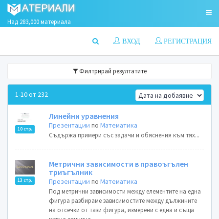
Над 283,000 материала
ВХОД
РЕГИСТРАЦИЯ
Филтрирай резултатите
1-10 от 232
Линейни уравнения
Презентации
по
Математика
10 стр.
Съдържа примери със задачи и обяснения към тях...
Метрични зависимости в правоъгълен
триъгълник
Презентации
по
Математика
13 стр.
Под метрични зависимости между елементите на една
фигура разбираме зависимостите между дължините
на отсечки от тази фигура, измерени с една и съща