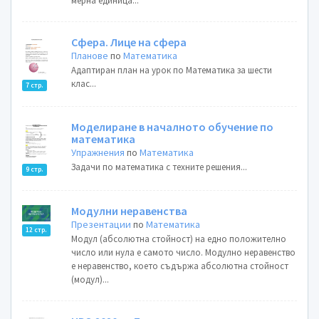
мерна единица...
Сфера. Лице на сфера
Планове
по
Математика
Адаптиран план на урок по Математика за шести
клас...
7 стр.
Моделиране в началното обучение по
математика
Упражнения
по
Математика
Задачи по математика с техните решения...
9 стр.
Модулни неравенства
Презентации
по
Математика
12 стр.
Модул (абсолютна стойност) на едно положително
число или нула е самото число. Модулно неравенство
е неравенство, което съдържа абсолютна стойност
(модул)...