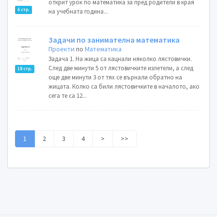
открит урок по математика за пред родители в края
6 стр.
на учебната година...
Задачи по занимателна математика
Проекти
по
Математика
Задача 1. На жица са кацнали няколко лястовички.
След две минути 5 от лястовичките излетели, а след
18 стр.
още две минути 3 от тях се върнали обратно на
жицата. Колко са били лястовичките в началото, ако
сега те са 12...
1
2
3
4
>
>>