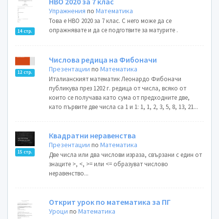
НВО 2020 за 7 клас
Упражнения
по
Математика
Това е НВО 2020 за 7 клас. С него може да се
опражнявате и да се подготвите за матурите .
14 стр.
Числова редица на Фибоначи
Презентации
по
Математика
12 стр.
Италианският математик Леонардо Фибоначи
публикува през 1202 г. редица от числа, всяко от
които се получава като сума от предходните две,
като първите две числа са 1 и 1: 1, 1, 2, 3, 5, 8, 13, 21...
Квадратни неравенства
Презентации
по
Математика
15 стр.
Две числа или два числови израза, свързани с един от
знаците >, <, >= или <= образуват числово
неравенство...
Открит урок по математика за ПГ
Уроци
по
Математика