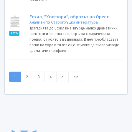
Eсхил, "Хоефори", образът на Орест
Анализи
по
Старогръцка литература
Трагедията до Есхил има твърде малко драматични
3 стр.
елементи и запазва тясна връзка с лирическата
поезия, от която е възникнала. В нея преобладават
песни на хора и тя все още не може да възпроизведе
драматичен конфликт...
1
2
3
4
>
>>