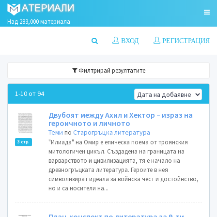
Над 283,000 материала
ВХОД
РЕГИСТРАЦИЯ
Филтрирай резултатите
1-10 от 94
Двубоят между Ахил и Хектор – израз на
героичното и личното
Теми
по
Старогръцка литература
"Илиада" на Омир е епическа поема от троянския
3 стр.
митологичен цикъл. Създадена на границата на
варварството и цивилизацията, тя е начало на
древногръцката литература. Героите в нея
символизират идеала за войнска чест и достойнство,
но и са носители на...
План-конспект по литература за 9-ти