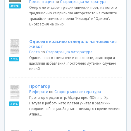
Презентации
по
Старогръцка литература
20 стр.
Омир е легендарен гръцки епически поет, на когото
традиционно се приписва авторството на големите
тракийски епически поеми "Илиада" и "Одисея".
Биография на Омир...
Одисея е красиво огледало на човешкия
живот
Есета
по
Старогръцка литература
Одисея - низ от перипети и опасности, авантюри и
2 стр.
щастливи избавления, постоянно лутане и случаен
покой...
Протагор
Реферати
по
Старогръцка литература
Протагор е роден в гр. Абдера през 480 г. пр. Хр.
Пътува и работи като платен учител в различни
3 стр.
градове на Гърция. За дълъг период от време живее в
Атина...