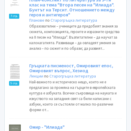
клас на тема "Втора песен на "Илиада".
Бунтът на Терсит. Отношението между
героя и антигероя"
7 стр.
Планове
по
Старогръцка литература
Образователни – учениците да придобият знания за
сюжета, композицията, героите и изразните средства
на II песен на "Илиада". Възпитателни – да научат за
калокагатията. Развиващи – да овладеят умения за
анализ – по сюжет и по образи; да развият...
Гръцката писменост, Омировият епос,
Омировият въпрос, Хезиод
Лекции
по
Старогръцка литература
Най-важното и историческо нещо, което не е
5 стр.
предлагано за промяна на гърците в европейската
култура е азбуката. Всички съкровища на науката и
изкуството на западния свят са били написани с
азбуки, които се състояли от малко по-различни
форми от...
Омир - "Илиада"