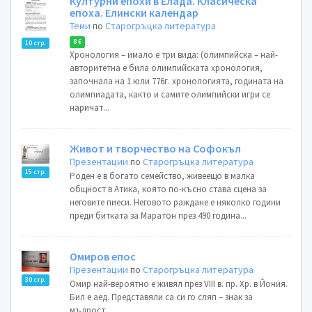
Културни епохи в Елада. Класическа
епоха. Елински календар
Теми
по
Старогръцка литература
8 €
10 стр.
Хронология – имало е три вида: (олимпийска – най-
авторитетна е била олимпийската хронология,
започнала на 1 юли 776г. хронологията, годината на
олимпиадата, както и самите олимпийски игри се
наричат...
Живот и творчество на Софокъл
Презентации
по
Старогръцка литература
15 стр.
Роден е в богато семейство, живеещо в малка
общност в Атика, която по-късно става сцена за
неговите пиеси. Неговото раждане е няколко години
преди битката за Маратон през 490 година...
Омиров епос
Презентации
по
Старогръцка литература
30 стр.
Омир най-вероятно е живял през VIII в. пр. Хр. в Йония.
Бил е аед. Представяли са си го сляп – знак за
мъдрост...