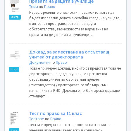
Правата на децата в училище
Теми
по
Право
Наред с реалните опасности, пред които могат да
10 стр.
бъдат изправени децата в семейна среда, на улицата,
в интернет пространството и при други
обстоятелства, възможности за нарушение на
правата на децата има и в училище....
Доклад за заместване на отсъстващ
учител от директорката
Документи
по
Право
Това е примерен доклад, в който се представя това че
1 стр.
директорката на дадено училище ще замества
отсъстващ учител по съответния предмет
(счетоводство) Директорката се обръща към
началника на РИО. Доклада е по Български държавен
стандарт....
Тест по право за 11 клас
Тестове
по
Право
тестът е предназначен за проверка на знанията на
ученици изучаващи търговско и социално-
3 стр.