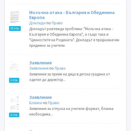
Мозъчна атака - България и Обединена
Европа
Доклади
по
Право
Докладът разглежда проблема: "Мозъчна атака -
13 стр.
България и Обединена Европа", а също така и
"Ценностите на Родината". Докладът е предназначен
предимно за учители.
Заявление
Заявления
по
Право
Заявление за прием на деца в детска градина от
одител до директор...
1 стр.
Заявление
Бланки
по
Право
Заявление за отпуска на учители формат, бланка
необходима...
2 стр.