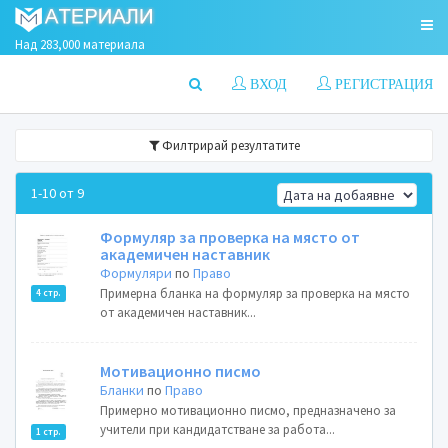
Над 283,000 материала
ВХОД
РЕГИСТРАЦИЯ
Филтрирай резултатите
1-10 от 9
Формуляр за проверка на място от
академичен наставник
Формуляри
по
Право
Примерна бланка на формуляр за проверка на място
4 стр.
от академичен наставник...
Мотивационно писмо
Бланки
по
Право
Примерно мотивационно писмо, предназначено за
учители при кандидатстване за работа...
1 стр.