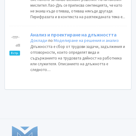
мислител Лао-Дзъ се приписва сентенцията, че като
не знаеш къде отиваш, отиваш някъде другаде.
Перифразата и в контекста на разглежданата тема е...
Анализ и проектиране на длъжността
Доклади
по
Моделиране на решения и анализ
Длъжността е сбор от трудови задачи, задължения и
отговорности, които определят вида и
8 стр.
съдържанието на трудовата дейност на работника
или служителя. Описанието на длъжнотта е
следното....