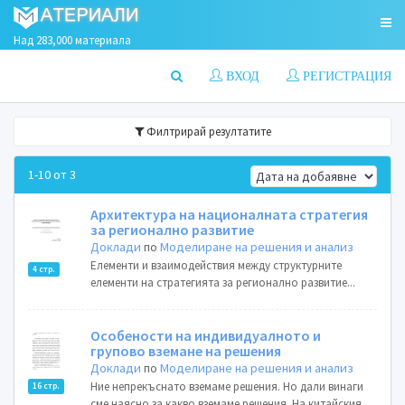
Над 283,000 материала
ВХОД
РЕГИСТРАЦИЯ
Филтрирай резултатите
1-10 от 3
Архитектура на националната стратегия
за регионално развитие
Доклади
по
Моделиране на решения и анализ
Елементи и взаимодействия между структурните
4 стр.
елементи на стратегията за регионално развитие...
Особености на индивидуалното и
групово вземане на решения
Доклади
по
Моделиране на решения и анализ
Ние непрекъснато вземаме решения. Но дали винаги
16 стр.
сме наясно за какво вземаме решения. На китайския