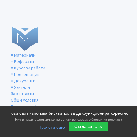
Материали
Реферати
Курсови работи
Презентации
Документи
Учители
За контакти
Общи условия
Политика за бисквитките
Политика за поверителност
Този сайт използва бисквитки, за да функционира коректно
Ние и нашите доставчици на услуги използваме бисквитки (cookies)
Съгласен съм
Прочети още