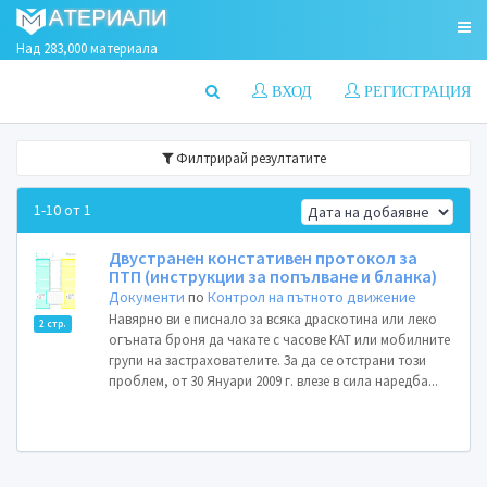
Над 283,000 материала
ВХОД
РЕГИСТРАЦИЯ
Филтрирай резултатите
1-10 от 1
Двустранен констативен протокол за
ПТП (инструкции за попълване и бланка)
Документи
по
Контрол на пътното движение
Навярно ви е писнало за всяка драскотина или леко
2 стр.
огъната броня да чакате с часове КАТ или мобилните
групи на застрахователите. За да се отстрани този
проблем, от 30 Януари 2009 г. влезе в сила наредба...