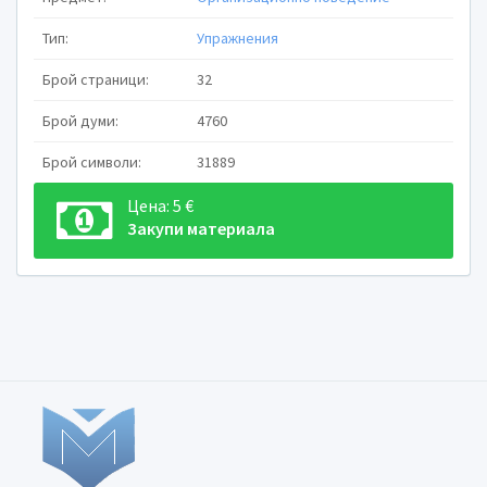
>c. Bridge Resource Management (BRM).
Тип:
Упражнения
Преобладаващият брой морски катастрофи и инцид
>d. човешки грешки.
Брой страници:
32
Организационното поведение изучава:
>c. как индивидите и групите действат и си 
Брой думи:
4760
вътре в организациите, в които работят.
Брой символи:
31889
Знанията по организационно поведение не са на
подобряване на:
Цена: 5 €
>c. техническите познания.
Закупи материала
Кои от следните знания, разбиране и професиона
изискват за ниво на отговорност опера
>a. Разработване, изпълнение и надзор на 
оперативни процедури.
2