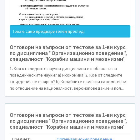
Тест - Въведен
Коя от следните научни дисциплини е в областта
науки?
>a. Икономика.
Това е само предварителен преглед!
Кое от следните твърдения не е вярно?
>b. Корабните екипажи са хомогенни по о
националност, вероизповедание и пол.
Отговори на въпроси от тестове за 1-ви курс
по дисциплина "Организационно поведение",
В корабоплаването:
специалност "Корабни машини и механизми"
>d. техническите знания са важни, но знани
фактор са решаващи за безопасността и ефективно
1. Коя от следните научни дисциплини е в областта на
поведенческите науки? a) икономика. 2. Кое от следните
Кой документ на Международната морска органи
твърдения не е вярно? b) Корабните екипажи са хомогенни
изискванията в областта на лидерството и ра
по отношение на националност, вероизповедание и пол...
>a. Международната конвенция за вахтенат
за подготовка и освидетелстване на моряците, 
Кой от следните курсове на IMO адресира в най-
на човешкия фактор на море
Отговори на въпроси от тестове за 1-ви курс
>a. 1.39 „Лидерство и работа в екип“ (Lead
по дисциплина "Организационно поведение",
специалност "Корабни машини и механизми"
При кой от следните курсове се отделя най-гол
проблемитe на човешкият фактор
Предмет:
Организационно поведение