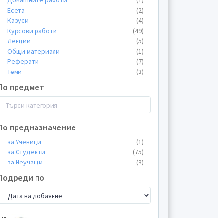
Домашните работи
(1)
Есета
(2)
Казуси
(4)
Курсови работи
(49)
Лекции
(5)
Общи материали
(1)
Реферати
(7)
Теми
(3)
По предмет
По предназначение
за Ученици
(1)
за Студенти
(75)
за Неучащи
(3)
Подреди по