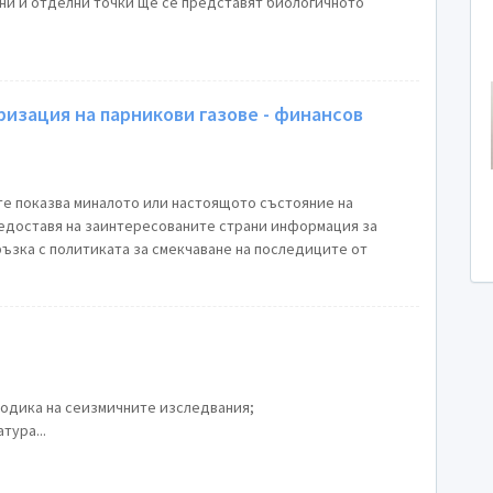
лни и отделни точки ще се представят биологичното
изация на парникови газове - финансов
е показва миналото или настоящото състояние на
предоставя на заинтересованите страни информация за
ъзка с политиката за смекчаване на последиците от
одика на сеизмичните изследвания;
тура...