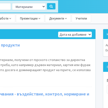
работи
Презентации
Документи
Учители
 продукти
А
Е
атериали, получени от горското стопанство за директна
отреба, като например дървен материал, хартия или фураж
ято досега е доминиращият продукт на горите, се използва
вания - въздействие, контрол, нормиране и