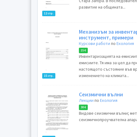
Стара Загора. В последовате
развитие на общината...
12 стр.
Механизъм за инвентар
инструмент, примери
Курсови работи
по
Екология
15 €
Инвентаризацията на емисиит
емисиите. Тя има за цел да 
настоящото състояние във вр
изменението на климата...
15 стр.
Сеизмични вълни
Лекции
по
Екология
30 €
Видове сеизмични вълни; мет
сеизмичнопроучвателна апара