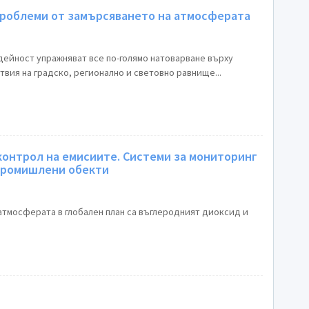
проблеми от замърсяването на атмосферата
дейност упражняват все по-голямо натоварване върху
вия на градско, регионално и световно равнище...
контрол на емисиите. Системи за мониторинг
 промишлени обекти
атмосферата в глобален план са въглеродният диоксид и