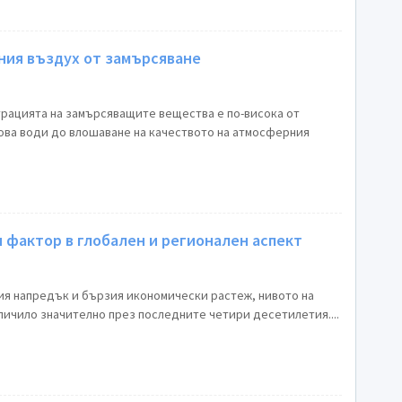
ния въздух от замърсяване
рацията на замърсяващите вещества е по-висока от
това води до влошаване на качеството на атмосферния
 фактор в глобален и регионален аспект
ия напредък и бързия икономически растеж, нивото на
личило значително през последните четири десетилетия....