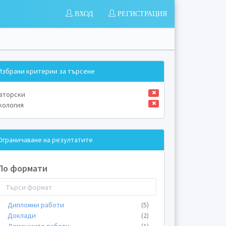
ВХОД
РЕГИСТРАЦИЯ
Избрани критерии за търсене
вторски
кология
Ограничаване на резултатите
По формати
Дипломни работи
(5)
Доклади
(2)