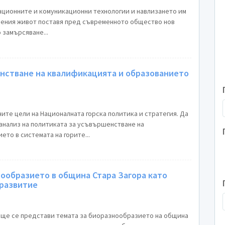
те и комуникационни технологии и навлизането им
вения живот поставя пред съвременното общество нов
 замърсяване...
нстване на квалификацията и образованието
ите цели на Националната горска политика и стратегия. Да
анализ на политиката за усъвършенстване на
то в системата на горите...
ообразието в община Стара Загора като
 развитие
и темата за биоразнообразието на община