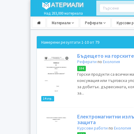
Над 283,000 материала
Материали
Реферати
Курсови 
Намерени резултати
1-10 от 79
Бъдещето на горските
Реферати
по
Екология
10 €
Горски продукти са всички м
консумация или търговска уп
за добитък. дървесината, ко
за...
14 стр.
Електромагнитни излъч
защита
Курсови работи
по
Екология