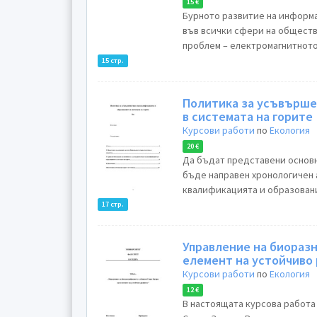
15 €
Бурното развитие на информационни
във всички сфери на общест
проблем – електромагнитното
15 стр.
Политика за усъвърше
в системата на горите
Курсови работи
по
Екология
20 €
Да бъдат представени основн
бъде направен хронологичен 
квалификацията и образование
17 стр.
Управление на биоразн
елемент на устойчиво
Курсови работи
по
Екология
12 €
В настоящата курсова работа ще се представ