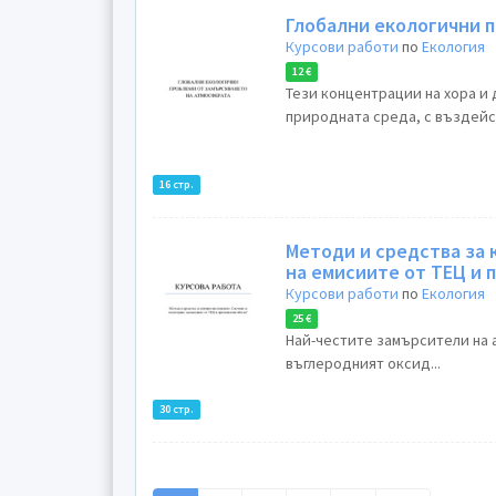
Глобални екологични 
Курсови работи
по
Екология
12 €
Тези концентрации на хора и 
природната среда, с въздейст
16 стр.
Методи и средства за 
на емисиите от ТЕЦ и
Курсови работи
по
Екология
25 €
Най-честите замърсители на 
въглеродният оксид...
30 стр.