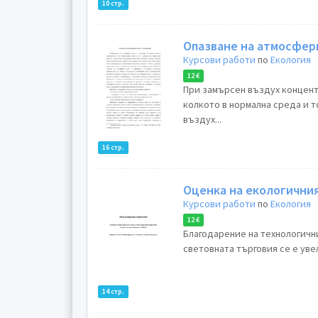
10 стр.
Опазване на атмосфер
Курсови работи
по
Екология
12 €
При замърсен въздух концент
колкото в нормална среда и 
въздух...
16 стр.
Оценка на екологичния
Курсови работи
по
Екология
12 €
Благодарение на технологичн
световната търговия се е уве
14 стр.