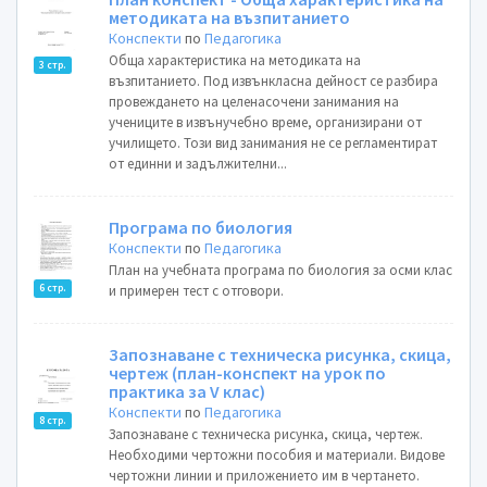
методиката на възпитанието
Конспекти
по
Педагогика
Обща характеристика на методиката на
3 стр.
възпитанието. Под извънкласна дейност се разбира
провеждането на целенасочени занимания на
учениците в извънучебно време, организирани от
училището. Този вид занимания не се регламентират
от единни и задължителни...
Програма по биология
Конспекти
по
Педагогика
План на учебната програма по биология за осми клас
6 стр.
и примерен тест с отговори.
Запознаване с техническа рисунка, скица,
чертеж (план-конспект на урок по
практика за V клас)
Конспекти
по
Педагогика
8 стр.
Запознаване с техническа рисунка, скица, чертеж.
Необходими чертожни пособия и материали. Видове
чертожни линии и приложението им в чертането.