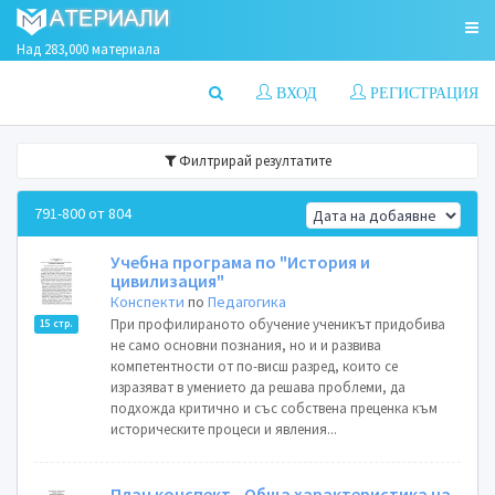
Над 283,000 материала
ВХОД
РЕГИСТРАЦИЯ
Филтрирай резултатите
791-800 от 804
Учебна програма по "История и
цивилизация"
Конспекти
по
Педагогика
При профилираното обучение ученикът придобива
15 стр.
не само основни познания, но и и развива
компетентности от по-висш разред, които се
изразяват в умението да решава проблеми, да
подхожда критично и със собствена преценка към
историческите процеси и явления...
План конспект - Обща характеристика на