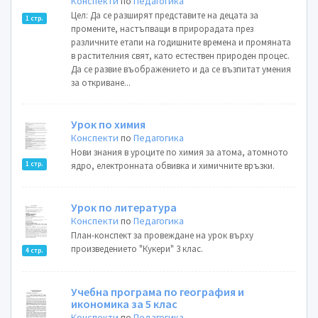
Конспекти
по
Педагогика
Цел: Да се разширят представите на децата за
1 стр.
промените, настъпващи в прирорадата през
различните етапи на годишните времена и промяната
в растителния свят, като естествен природен процес.
Да се развие въображението и да се възпитат умения
за откриване...
Урок по химия
Конспекти
по
Педагогика
Нови знания в уроците по химия за атома, атомното
1 стр.
ядро, електронната обвивка и химичните връзки.
Урок по литература
Конспекти
по
Педагогика
План-конспект за провеждане на урок върху
произведението "Кукери" 3 клас.
4 стр.
Учебна програма по география и
икономика за 5 клас
Конспекти
по
Педагогика