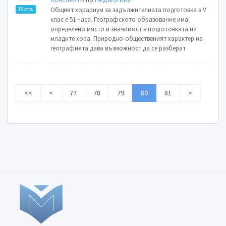
Общият хорариум за задължителната подготовка в V
15 стр.
клас е 51 часа. Географското образование има
определено място и значимост в подготовката на
младите хора. Природно-общественият характер на
географията дава възможност да се разберат
<<
<
77
78
79
80
81
>