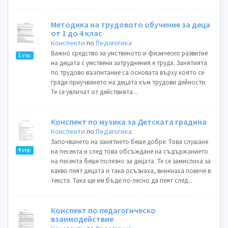
Методика на трудовото обучение за деца
от 1 до 4 клас
Конспекти
по
Педагогика
Важно средство за умственото и физическо развитие
1 стр.
на децата с умствени затруднения е труда. Занятията
по трудово въэпитание са основата върху която се
гради приучването на децата към трудови дейности.
Те се увличат от действията...
Конспект по музика за Детската градина
Конспекти
по
Педагогика
Започването на занятието беше добре. Това слушане
4 стр.
на песента и след това обсъждане на съдържанието
на песента беше полезно за децата. Те се замислиха за
какво пеят децата и така осъзнаха, вникнаха повече в
текста. Така ще им бъде по-лесно да пеят след...
Конспект по педагогическо
взаимодействие