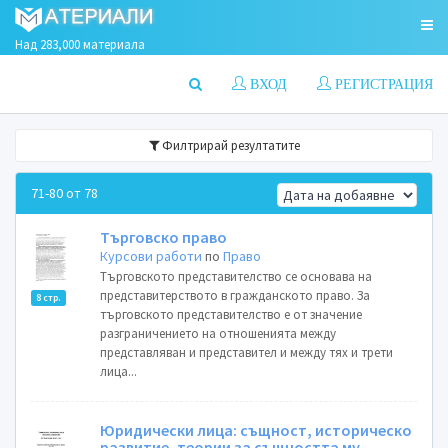
Над 283,000 материала
ВХОД
РЕГИСТРАЦИЯ
Филтрирай резултатите
71-80 от 78
Търговско право
Курсови работи
по
Право
Търговското представителство се основава на
представитерството в гражданското право. За
8 стр.
търговското представителство е от значение
разграничението на отношенията между
представляван и представител и между тях и трети
лица...
Юридически лица: същност, историческо
развитие, теории за същността му