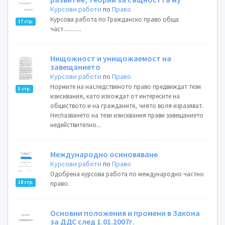
Курсови работи
по
Право
Курсова работа по Гражданско право обща
17 стр.
част............
Нищожност и унищожаемост на
завещанието
Курсови работи
по
Право
Нормите на наследственото право предвиждат тези
5 стр.
изисквания, като изхождат от интересите на
обществото и на гражданите, чиято воля изразяват.
Неспазването на тези изисквания прави завещанието
недействително...
Mеждународно осиновяване
Курсови работи
по
Право
Oдобрена курсова работа по международно частно
18 стр.
право.
Основни положения и промени в Закона
за ДДС след 1.01.2007г.