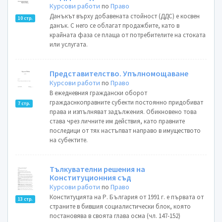
Курсови работи
по
Право
Данъкът върху добавената стойност (ДДС) е косвен
10 стр.
данък. С него се облагат продажбите, като в
крайната фаза се плаща от потребителите на стоката
или услугата.
Представителство. Упълномощаване
Курсови работи
по
Право
В ежедневния граждански оборот
граждаснкоправните субекти постоянно придобиват
7 стр.
права и изпълняват задължения. Обикновено това
става чрез личните им действия, като правните
последици от тях настъпват направо в имуществото
на субектите.
Тълкувателни решения на
Конституционния съд
Курсови работи
по
Право
Конституцията на Р. България от 1991 г. е първата от
13 стр.
страните в бившия социалистически блок, която
постановява в своята глава осма (чл. 147-152)