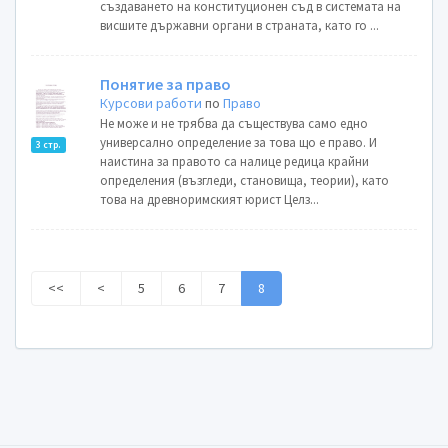
създаването на конституционен съд в системата на
висшите държавни органи в страната, като го ...
Понятие за право
Курсови работи
по
Право
Не може и не трябва да съществува само едно
универсално определение за това що е право. И
3 стр.
наистина за правото са налице редица крайни
определения (възгледи, становища, теории), като
това на древноримският юрист Целз...
<<
<
5
6
7
8