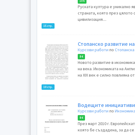
10 €
Руската култура е уникално явление, което
страната, която през цялото 
цивилизация....
15 стр.
Стопанско развитие на 
Курсови работи
по
Стопанска
8 €
Новото развитие в икономикат
на века. Икономиката на Англи
на XIX век е силно повлияна о
10 стр.
Водещите инициативи 
Курсови работи
по
Икономика
8 €
През март 2010 г. Европейска
която бе създадена, за да се