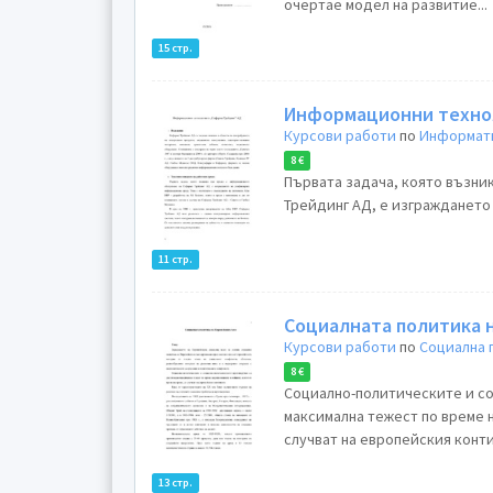
очертае модел на развитие...
15 стр.
Информационни технол
Курсови работи
по
Информати
8 €
Първата задача, която възни
Трейдинг АД, е изграждането
11 стр.
Социалната политика 
Курсови работи
по
Социална 
8 €
Социално-политическите и с
максимална тежест по време н
случват на европейския конти
13 стр.