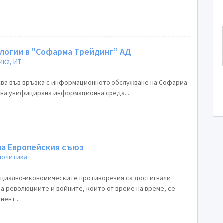
огии в "Софарма Трейдинг” АД
ка, ИТ
ква във връзка с информационното обслужване на Софарма
 на унифицирана информационна среда....
на Европейския съюз
политика
оциално-икономическите противоречия са достигнали
а революциите и войните, които от време на време, се
нент...