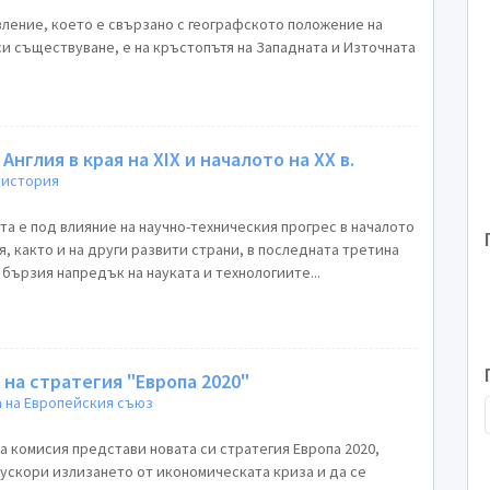
 е свързано с географското положение на
си съществуване, е на кръстопътя на Западната и Източната
Англия в края на ХIХ и началото на ХХ в.
 история
а е под влияние на научно-техническия прогрес в началото
я, както и на други развити страни, в последната третина
т бързия напредък на науката и технологиите...
на стратегия "Европа 2020"
 на Европейския съюз
та комисия представи новата си стратегия Европа 2020,
 ускори излизането от икономическата криза и да се