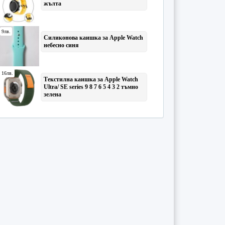
Биология
(1)
Борси и борсови операции
(6)
Борсова търговия
(1)
Български език
(4)
Вещно право
(3)
Видео техника
(3)
Вирусология
(1)
Военни науки
(5)
География
(8)
География на населението и
...
(4)
География на рекреацията и
...
(1)
Геодезия
(2)
Геополитика
(16)
Глобализация и регионализа
...
(19)
Горско стопанство
(2)
Гражданско и семейно право
(1)
Гражданско право
(1)
Графични техники и оформян
...
(2)
Данъчен контрол
(23)
Демография
(11)
Дистрибуционна политика
(3)