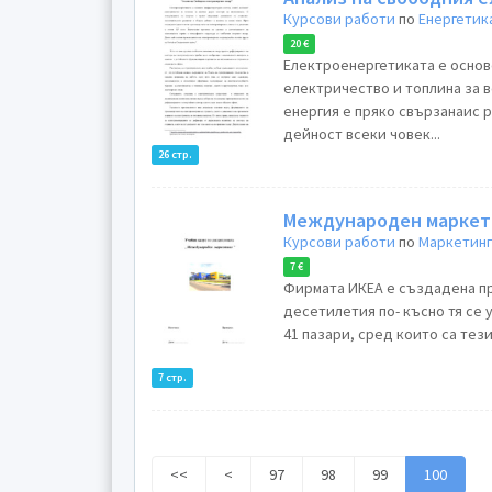
Курсови работи
по
Енергетик
20 €
Електроенергетиката е основ
електричество и топлина за в
енергия е пряко свързанаис 
дейност всеки човек...
26 стр.
Международен маркет
Курсови работи
по
Маркетин
7 €
Фирмата ИКЕА е създадена пре
десетилетия по- късно тя се
41 пазари, сред които са тези
7 стр.
<<
<
97
98
99
100