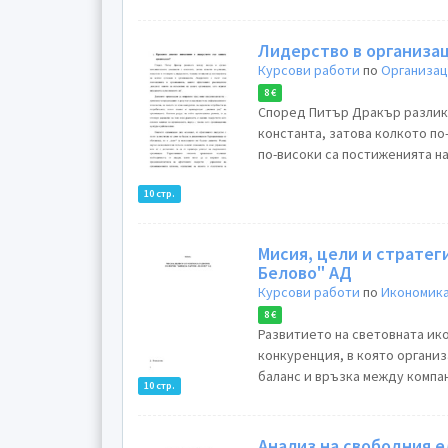
Лидерство в организа
Курсови работи
по
Организац
8 €
Според Питър Дракър разлик
константа, затова колкото по
по-високи са постиженията на
10 стр.
Mисия, цели и стратеги
Белово" АД
Курсови работи
по
Икономика
8 €
Развитието на световната ико
конкуренция, в която органи
баланс и връзка между компан
10 стр.
Анализ на свободния 