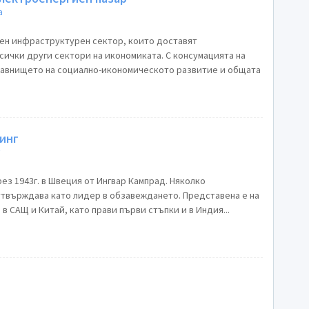
а
ен инфраструктурен сектор, които доставят
сички други сектори на икономиката. С консумацията на
равнището на социално-икономическото развитие и общата
инг
г
з 1943г. в Швеция от Ингвар Кампрад. Няколко
 утвърждава като лидер в обзавеждането. Представена е на
 в САЩ и Китай, като прави първи стъпки и в Индия...