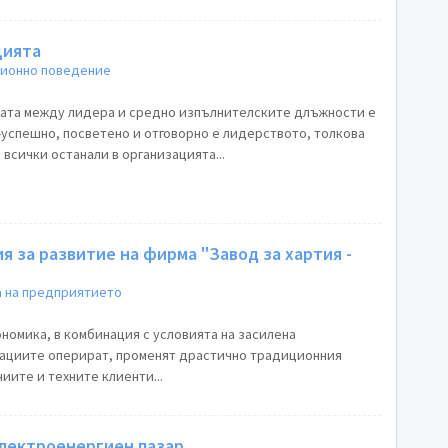
цията
ионно поведение
ата между лидера и средно изпълнителските длъжности е
-успешно, посветено и отговорно е лидерството, толкова
 всички останали в организацията...
я за развитие на фирма "Завод за хартия -
 на предприятието
номика, в комбинация с условията на засилена
зациите оперират, променят драстично традиционния
иите и техните клиенти...
електроенергиен пазар