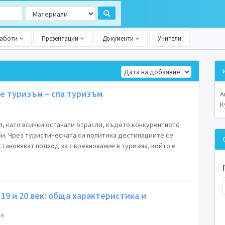
работи
Презентации
Документи
Учители
е туризъм – спа туризъм
А
К
л, като всички останали отрасли, където конкурентното
би. Чрез туристическата си политика дестинациите се
становяват подход за съревнование в туризма, който е
19 и 20 век: обща характеристика и
я