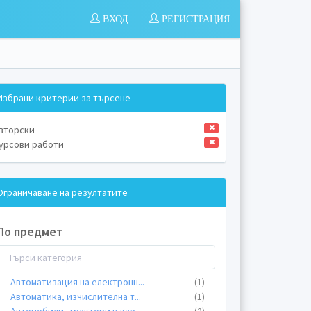
ВХОД
РЕГИСТРАЦИЯ
Избрани критерии за търсене
вторски
урсови работи
Ограничаване на резултатите
По предмет
Автоматизация на електронн
...
(1)
Автоматика, изчислителна т
...
(1)