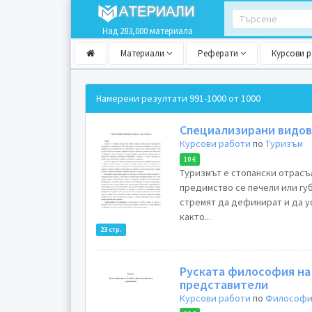
Над 283,000 материала
Материали
Реферати
Курсови 
Намерени резултати
991-1000 от 1000
Специализирани видов
Курсови работи
по
Туризъм
10 €
Туризмът е стопански отрасъ
предимство се печели или гу
стремят да дефинират и да у
както...
23 стр.
Руската философия на 
представители
Курсови работи
по
Философи