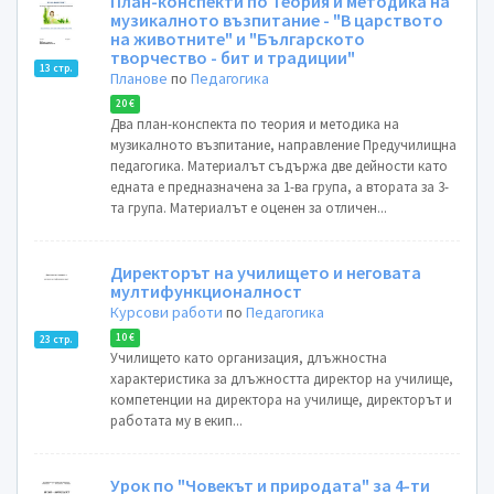
План-конспекти по Теория и методика на
музикалното възпитание - "В царството
на животните" и "Българското
творчество - бит и традиции"
13 стр.
Планове
по
Педагогика
20 €
Два план-конспекта по теория и методика на
музикалното възпитание, направление Предучилищна
педагогика. Материалът съдържа две дейности като
едната е предназначена за 1-ва група, а втората за 3-
та група. Материалът е оценен за отличен...
Директорът на училището и неговата
мултифункционалност
Курсови работи
по
Педагогика
10 €
23 стр.
Училището като организация, длъжностна
характеристика за длъжността директор на училище,
компетенции на директора на училище, директорът и
работата му в екип...
Урок по "Човекът и природата" за 4-ти