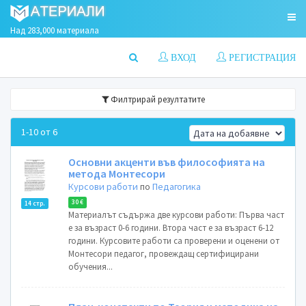
Над 283,000 материала
ВХОД
РЕГИСТРАЦИЯ
Филтрирай резултатите
1-10 от 6
Основни акценти във философията на
метода Монтесори
Курсови работи
по
Педагогика
30 €
14 стр.
Материалът съдържа две курсови работи: Първа част
е за възраст 0-6 години. Втора част е за възраст 6-12
години. Курсовите работи са проверени и оценени от
Монтесори педагог, провеждащ сертифицирани
обучения...