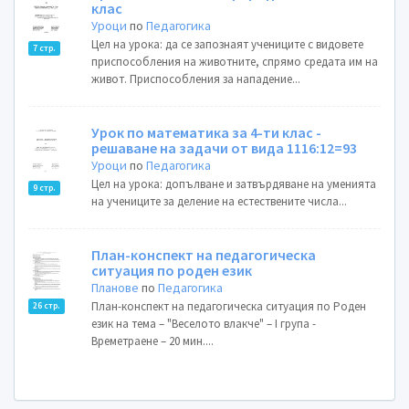
клас
Уроци
по
Педагогика
Цел на урока: да се запознаят учениците с видовете
7 стр.
приспособления на животните, спрямо средата им на
живот. Приспособления за нападение...
Урок по математика за 4-ти клас -
решаване на задачи от вида 1116:12=93
Уроци
по
Педагогика
Цел на урока: допълване и затвърдяване на уменията
9 стр.
на учениците за деление на естествените числа...
План-конспект на педагогическа
ситуация по роден език
Планове
по
Педагогика
План-конспект на педагогическа ситуация по Роден
26 стр.
език на тема – "Веселото влакче" – I група -
Времетраене – 20 мин....