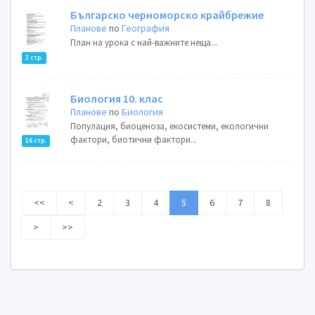
Българско черноморско крайбрежие
Планове
по
География
План на урока с най-важните неща...
2 стр.
Биология 10. клас
Планове
по
Биология
Популация, биоценоза, екосистеми, екологични
фактори, биотични фактори...
16 стр.
<<
<
2
3
4
5
6
7
8
>
>>