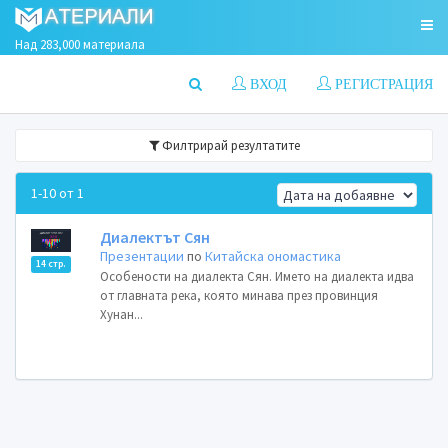
Над 283,000 материала
ВХОД
РЕГИСТРАЦИЯ
Филтрирай резултатите
1-10 от 1
Диалектът Сян
Презентации
по
Китайска ономастика
14 стр.
Особености на диалекта Сян. Името на диалекта идва
от главната река, която минава през провинция
Хунан...