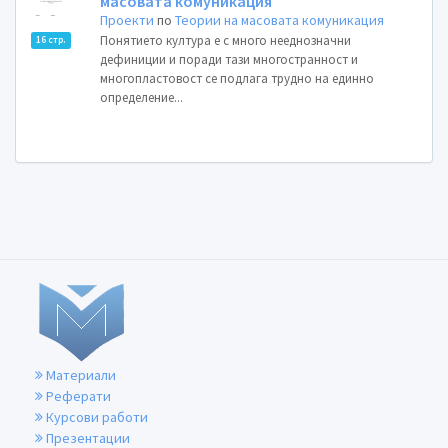
масовата комуникация
Проекти
по
Теории на масовата комуникация
Понятието култура е с много нееднозначни
16 стр.
дефиниции и поради тази многостранност и
многопластовост се подлага трудно на единно
определение...
Материали
Реферати
Курсови работи
Презентации