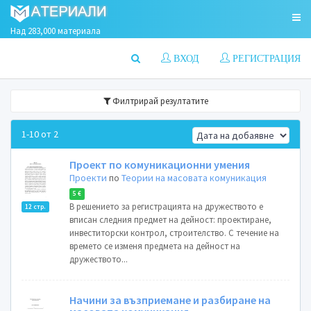
Над 283,000 материала
ВХОД
РЕГИСТРАЦИЯ
Филтрирай резултатите
1-10 от 2
Проект по комуникационни умения
Проекти
по
Теории на масовата комуникация
5 €
В решението за регистрацията на дружеството е
12 стр.
вписан следния предмет на дейност: проектиране,
инвеститорски контрол, строителство. С течение на
времето се изменя предмета на дейност на
дружеството...
Начини за възприемане и разбиране на