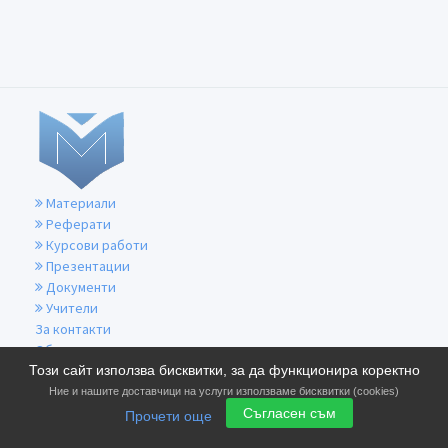
Материали
Реферати
Курсови работи
Презентации
Документи
Учители
За контакти
Общи условия
Този сайт използва бисквитки, за да функционира коректно
Политика за бисквитките
Политика за поверителност
Ние и нашите доставчици на услуги използваме бисквитки (cookies)
Съгласен съм
Прочети още