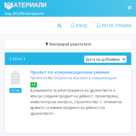
Над 283,000 материала
ВХОД
РЕГИСТРАЦИЯ
Филтрирай резултатите
1-10 от 1
Проект по комуникационни умения
Проекти
по
Теории на масовата комуникация
5 €
В решението за регистрацията на дружеството е
12 стр.
вписан следния предмет на дейност: проектиране,
инвеститорски контрол, строителство. С течение на
времето се изменя предмета на дейност на
дружеството...