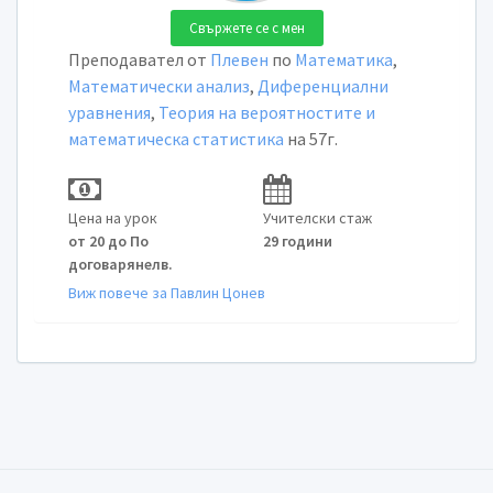
Свържете се с мен
Преподавател от
Плевен
по
Математика
,
Математически анализ
,
Диференциални
уравнения
,
Теория на вероятностите и
математическа статистика
на 57г.
Цена на урок
Учителски стаж
от 20 до По
29 години
договарянелв.
Виж повече за Павлин Цонев