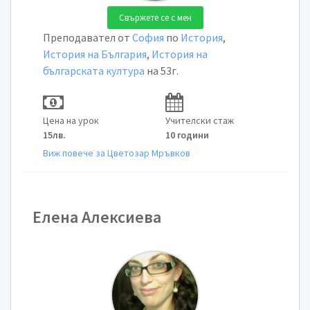
Свържете се с мен
Преподавател от
София
по
История
,
История на България
,
История на
българската култура
на 53г.
Цена на урок
Учителски стаж
15лв.
10 години
Виж повече за Цветозар Мръвков
Елена Алексиева