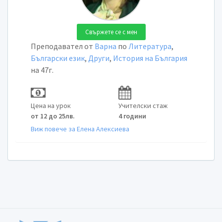
Свържете се с мен
Преподавател от
Варна
по
Литература
,
Български език
,
Други
,
История на България
на 47г.
Цена на урок
Учителски стаж
от 12 до 25лв.
4 години
Виж повече за Елена Алексиева