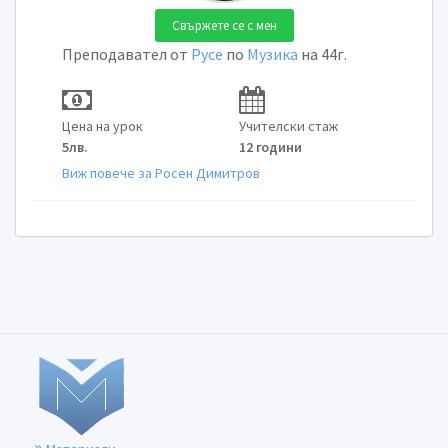
Свържете се с мен
Преподавател от
Русе
по
Музика
на 44г.
Цена на урок
Учителски стаж
5лв.
12 години
Виж повече за Росен Димитров