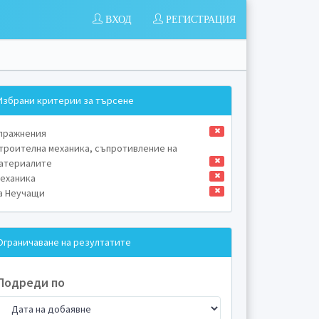
ВХОД
РЕГИСТРАЦИЯ
Избрани критерии за търсене
пражнения
троителна механика, съпротивление на
атериалите
еханика
а Неучащи
Ограничаване на резултатите
Подреди по