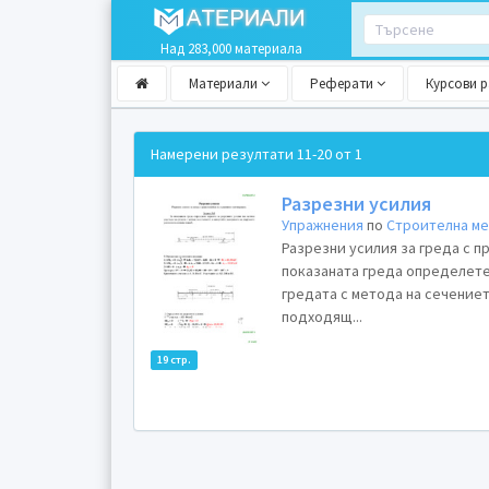
Над 283,000 материала
Материали
Реферати
Курсови 
Намерени резултати
11-20 от 1
Разрезни усилия
Упражнения
по
Строителна ме
Разрезни усилия за греда с п
показаната греда определете
гредата с метода на сечение
подходящ...
19 стр.