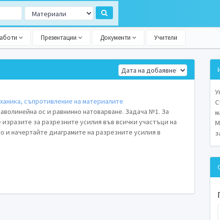
работи
Презентации
Документи
Учители
У
ханика, съпротивление на материалите
С
раволинейна ос и равнинно натоварване. Задача №1. За
м
 изразите за разрезните усилия във всички участъци на
М
то и начертайте диаграмите на разрезните усилия в
з