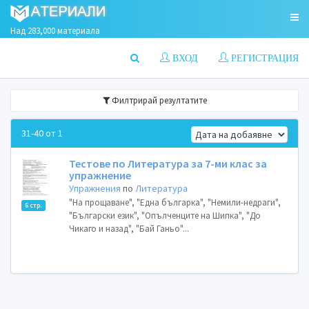
Над 283,000 материала
ВХОД
РЕГИСТРАЦИЯ
Филтрирай резултатите
31-40 от 1
Тестове по Литература за 7-ми клас за
упражнение
Упражнения
по
Литература
"На прощаване", "Една българка", "Немили-недраги",
6 стр.
"Български език", "Опълченците на Шипка", "До
Чикаго и назад", "Бай Ганьо"...