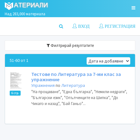
Над 283,000 материала
ВХОД
РЕГИСТРАЦИЯ
Филтрирай резултатите
51-60 от 1
Тестове по Литература за 7-ми клас за
упражнение
Упражнения
по
Литература
"На прощаване", "Една българка", "Немили-недраги",
6 стр.
"Български език", "Опълченците на Шипка", "До
Чикаго и назад", "Бай Ганьо"...