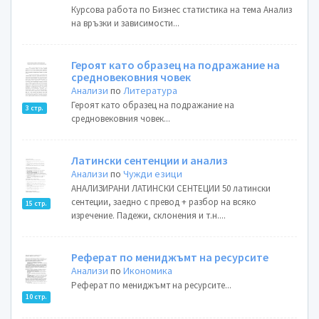
Курсова работа по Бизнес статистика на тема Анализ
на връзки и зависимости...
Героят като образец на подражание на
средновековния човек
Анализи
по
Литература
Героят като образец на подражание на
3 стр.
средновековния човек...
Латински сентенции и анализ
Анализи
по
Чужди езици
АНАЛИЗИРАНИ ЛАТИНСКИ СЕНТЕЦИИ 50 латински
сентеции, заедно с превод + разбор на всяко
15 стр.
изречение. Падежи, склонения и т.н....
Реферат по мениджъмт на ресурсите
Анализи
по
Икономика
Реферат по мениджъмт на ресурсите...
10 стр.