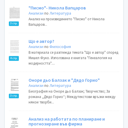
"Писмо"- Никола Вапцаров
Анализи
по
Литература
Анализ на произведението "Писмо" от Никола
3 стр.
Вапцаров...
Що е автор?
Анализи
по
Философия
В материала се разглежда темата "Що е автор" според
Мишел Фуко. Използвана е книгата "Генеалогия на
4 стр.
модерността"....
Оноре дьо Балзак и "Дядо Горио"
Анализи
по
Литература
Биография на Оноре дьо Балзак; Творчество; За
3 стр.
романа „Дядо Горио“; Междутекстови връзки между
някои творби...
Анализ на работата по планиране и
прогнозиране във фирма