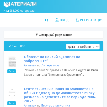
Над 283,000 материала
ВХОД
РЕГИСТРАЦИЯ
Филтрирай резултатите
1-10 от 1000
Образът на Паисий в „Епопея на
забравените”
Анализи
по
Литература
Резюме на тема "Образът на Паисий" в одата на Иван
2 стр.
Вазов от цикъла "Епопея на забравените"...
Статистически анализ на влиянието на
общият доход на домакинствата върху
размера на депозитите за периода 2006-
2017г.
9 стр.
Анализи
по
Бизнес статистика