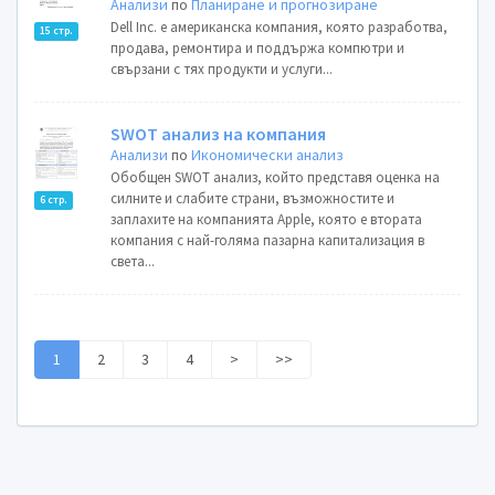
Анализи
по
Планиране и прогнозиране
Dell Inc. е американска компания, която разработва,
15 стр.
продава, ремонтира и поддържа компютри и
свързани с тях продукти и услуги...
SWOT анализ на компания
Анализи
по
Икономически анализ
Обобщен SWOT анализ, който представя оценка на
силните и слабите страни, възможностите и
6 стр.
заплахите на компанията Apple, която е втората
компания с най-голяма пазарна капитализация в
света...
1
2
3
4
>
>>