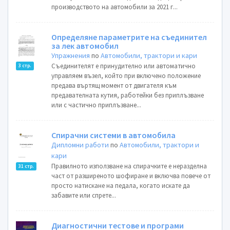
производството на автомобили за 2021 г...
Определяне параметрите на съединител
за лек автомобил
Упражнения
по
Автомобили, трактори и кари
Съединителят е принудително или автоматично
3 стр.
управляем възел, който при включено положение
предава въртящ момент от двигателя към
предавателната кутия, работейки без приплъзване
или с частично приплъзване...
Спирачни системи в автомобила
Дипломни работи
по
Автомобили, трактори и
кари
Правилното използване на спирачките е неразделна
31 стр.
част от разширеното шофиране и включва повече от
просто натискане на педала, когато искате да
забавите или спрете...
Диагностични тестове и програми