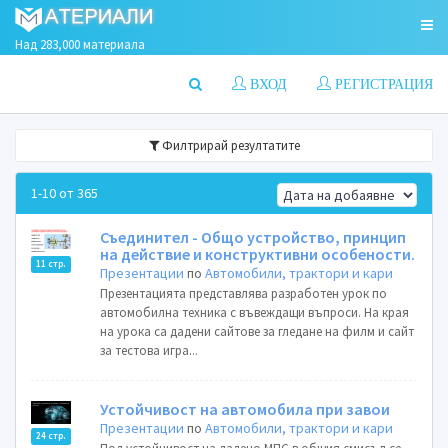
Над 283,000 материала
ВХОД
РЕГИСТРАЦИЯ
Филтрирай резултатите
1-10 от 365
Съединител - Общо устройство, принцип
на действие и конструктивни особености.
11 стр.
Презентации
по
Автомобили, трактори и кари
Презентацията представлява разработен урок по
автомобилна техника с въвеждащи въпроси. На края
на урока са дадени сайтове за гледане на филм и сайт
за тестова игра...
Устойчивост на автомобила при завои
Презентации
по
Автомобили, трактори и кари
24 стр.