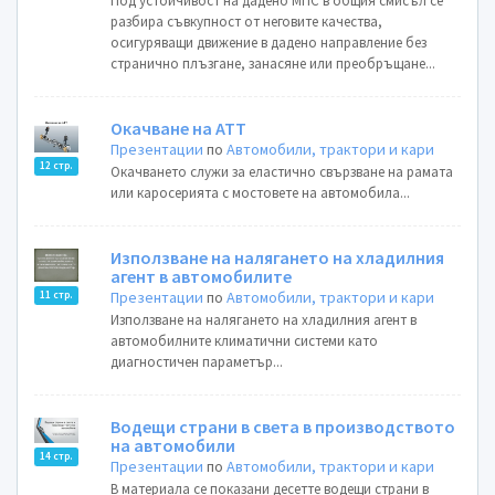
Под устойчивост на дадено МПС в общия смисъл се
разбира съвкупност от неговите качества,
осигуряващи движение в дадено направление без
странично плъзгане, занасяне или преобръщане...
Окачване на АТТ
Презентации
по
Автомобили, трактори и кари
12 стр.
Окачването служи за еластично свързване на рамата
или каросерията с мостовете на автомобила...
Използване на налягането на хладилния
агент в автомобилите
Презентации
по
Автомобили, трактори и кари
11 стр.
Използване на налягането на хладилния агент в
автомобилните климатични системи като
диагностичен параметър...
Водещи страни в света в производството
на автомобили
14 стр.
Презентации
по
Автомобили, трактори и кари
В материала се показани десетте водещи страни в