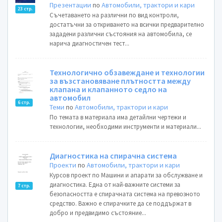
Презентации
по
Автомобили, трактори и кари
23 стр.
Съчетаването на различни по вид контроли,
достатъчни за откриването на всички предварително
зададени различни състояния на автомобила, се
нарича диагностичен тест...
Технологично обзавеждане и технологии
за възстановяване плътността между
клапана и клапанното седло на
автомобил
6 стр.
Теми
по
Автомобили, трактори и кари
По темата в материала има детайлни чертежи и
технологии, необходими инструменти и материали...
Диагностика на спирачна система
Проекти
по
Автомобили, трактори и кари
Курсов проект по Машини и апарати за обслужване и
диагностика. Една от най-важните системи за
7 стр.
безопасността е спирачната система на превозното
средство. Важно е спирачките да се поддържат в
добро и предвидимо състояние...