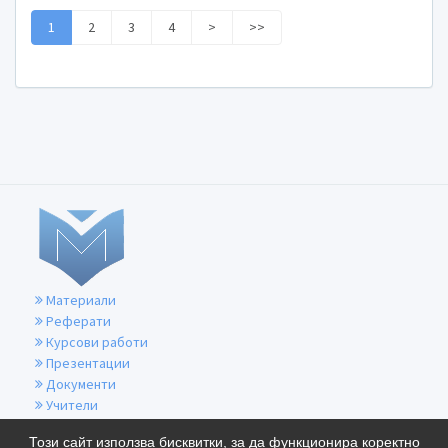
1
2
3
4
>
>>
Материали
Реферати
Курсови работи
Презентации
Документи
Учители
За контакти
Този сайт използва бисквитки, за да функционира коректно
Общи условия