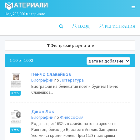
Над 283,000 материала
ВХОД
РЕГИСТРАЦИЯ
Филтрирай резултатите
1-10 от 1000
Пенчо Славейков
Биографии
по
Литература
Биография на бележития поет и будител Пенчо
Славейков...
4 стр.
Джон Лок
Биографии
по
Философия
Роден е през 1632 г. в семейството на адвокат в
Рингтон, близо до Бристол в Англия. Завършва
4 стр.
Уестминстърския колеж. През 1658 г. завършва