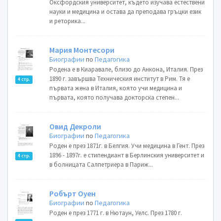
Оксфордския университет, където изучава естествени
науки и медицина и остава да преподава гръцки език
и реторика...
Мария Монтесори
Биографии
по
Педагогика
Родена е в Киаравале, близо до Анкона, Италия. През
1890 г. завършва Техническия институт в Рим. Тя е
4 стр.
първата жена в Италия, която учи медицина и
първата, която получава докторска степен...
Овид Декроли
Биографии
по
Педагогика
Роден е през 1871г. в Белгия. Учи медицина в Гент. През
1896 - 1897г. е стипендиант в Берлинския университет и
4 стр.
в болницата Салпетриера в Париж...
Робърт Оуен
Биографии
по
Педагогика
Роден е през 1771 г. в Нютаун, Уелс. През 1780 г.