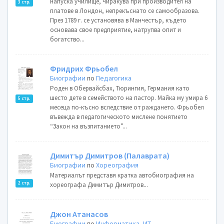
напуска училище, чиракува при производител на
3 стр.
платове в Лондон, непрекъснато се самообразова.
През 1789 г. се установява в Манчестър, където
основава свое предприятие, натрупва опит и
богатство...
Фридрих Фрьобел
Биографии
по
Педагогика
Роден в Обервайсбах, Тюрингия, Германия като
шесто дете в семейството на пастор. Майка му умира 6
5 стр.
месеца по-късно вследствие от раждането. Фрьобел
въвежда в педагогическото мислене понятието
“Закон на възпитанието”...
Димитър Димитров (Палаврата)
Биографии
по
Хореография
Материалът представя кратка автобиография на
2 стр.
хореографа Димитър Димитров...
Джон Атанасов
Биографии
по
Информатика, ИТ