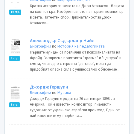
Кратка история за живота на Джон Атанасов - бащата
на компютъра. Изобретяването на първия компютър
10 стр.
в света. Патентен спор. Признателност за Джон
Атанасов...
Александър Съдърланд Нийл
Биографии
по
История на педагогиката
Първите му идеи са повлияни от психоанализата на
Фройд. Възприема понятията "травма" и "цензура" и
3 стр.
смята, че заедно с термина "детство", могат да
придобият опасна сила с универсално обяснение...
Джордж Гершуин
Биографии
по
Музика
Джордж Гершуин е роден на 26 септември 1898г. в
Америка. Той е известен композитор, пианист и
3 стр.
художник от украинско-еврейски произход. Едни от
най-известните му творби са...