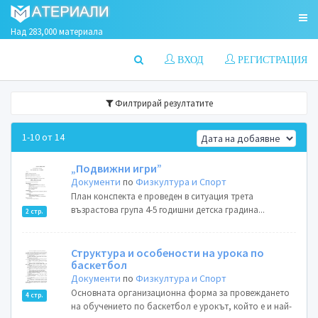
Над 283,000 материала
ВХОД
РЕГИСТРАЦИЯ
Филтрирай резултатите
1-10 от 14
„Подвижни игри”
Документи
по
Физкултура и Спорт
План конспекта е проведен в ситуация трета
възрастова група 4-5 годишни детска градина...
2 стр.
Структура и особености на урока по
баскетбол
Документи
по
Физкултура и Спорт
Основната организационна форма за провеждането
4 стр.
на обучението по баскетбол е урокът, който е и най-