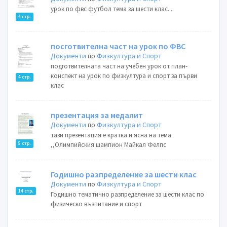
урок по фвс футбол тема за шести клас...
4 стр.
посготвителна част на урок по ФВС
Документи
по
Физкултура и Спорт
подготвителната част на учебен урок от план-
конспект на урок по физкултура и спорт за първи
4 стр.
клас
презентация за медалит
Документи
по
Физкултура и Спорт
тази презентация е кратка и ясна на тема
5 стр.
,,Олимпийския шампион Майкал Фелпс
Годишно разпределение за шести клас
Документи
по
Физкултура и Спорт
14 стр.
Годишно тематично разпределение за шести клас по
физическо възпитание и спорт