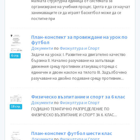
малката структурна единица от системата за
организиране на учебния процес. Целта е да се научат
занимаващите се да играят баскетбол може да се
постигне при
План-конспект за провеждане на урок по
футбол
Документи
по
Физкултура и Спорт
Задачи на урока: I. Развитие на двигателно качество
6 стр.
бързина II. Начално разучаване на залъгващи
движения срещу противник атакуващ отсреща с
единичен и двоен наклон на тялото III. Задълбочено
разучаване на двойно подаване срещу противник...
Физическо възпитание и спорт за 6 клас
Документи
по
Физкултура и Спорт
18 стр.
ГОДИШНО ТЕМАТИЧНО РАЗПРЕДЕЛЕНИЕ ПО
ФИЗИЧЕСКО ВЪЗПИТАНИЕ И СПОРТ ЗА 6. КЛАС...
План-конспект футбол шести клас
Документи
по
Физкултура и Спорт