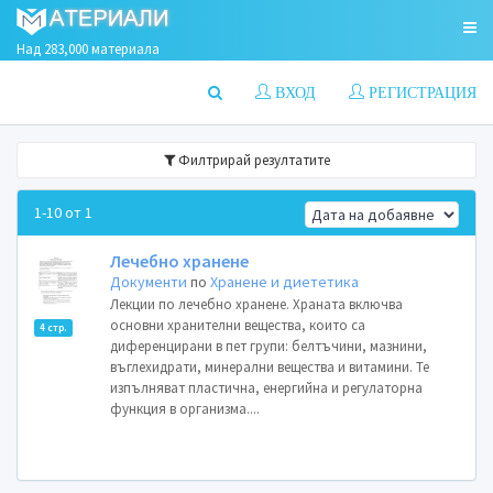
Над 283,000 материала
ВХОД
РЕГИСТРАЦИЯ
Филтрирай резултатите
1-10 от 1
Лечебно хранене
Документи
по
Хранене и диететика
Лекции по лечебно хранене. Храната включва
основни хранителни вещества, които са
4 стр.
диференцирани в пет групи: белтъчини, мазнини,
въглехидрати, минерални вещества и витамини. Те
изпълняват пластична, енергийна и регулаторна
функция в организма....