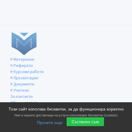
Материали
Реферати
Курсови работи
Презентации
Документи
Учители
За контакти
Общи условия
Политика за бисквитките
Този сайт използва бисквитки, за да функционира коректно
Политика за поверителност
Ние и нашите доставчици на услуги използваме бисквитки (cookies)
Съгласен съм
Прочети още