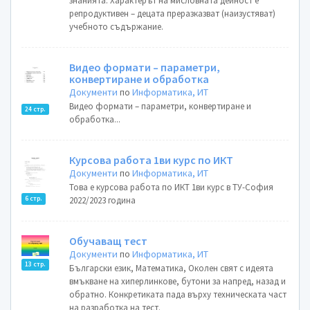
знанията. Характерът на мисловната дейност е
репродуктивен – децата преразказват (наизустяват)
учебното съдържание.
Видео формати – параметри,
конвертиране и обработка
Документи
по
Информатика, ИТ
Видео формати – параметри, конвертиране и
24 стр.
обработка...
Курсова работа 1ви курс по ИКТ
Документи
по
Информатика, ИТ
Това е курсова работа по ИКТ 1ви курс в ТУ-София
6 стр.
2022/2023 година
Обучаващ тест
Документи
по
Информатика, ИТ
13 стр.
Български език, Математика, Околен свят с идеята
вмъкване на хиперлинкове, бутони за напред, назад и
обратно. Конкретиката пада върху техническата част
на разработка на тест.