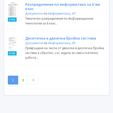
Разпределение по информатика за 8-ми
клас
Документи
по
Информатика, ИТ
Тематично разпределение по Информационни
1 стр.
технологии за 8 клас...
Десетична и двоична бройна система
Документи
по
Информатика, ИТ
Превръщане на числа от двоична в десетична бройна
система и обратно, със задачи за самостоятелна
2 стр.
работа....
1
2
>