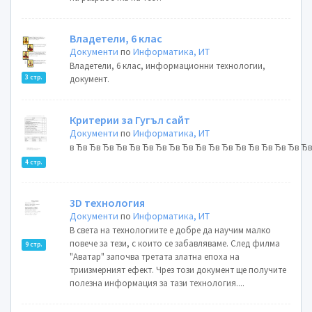
Владетели, 6 клас
Документи
по
Информатика, ИТ
Владетели, 6 клас, информационни технологии,
3 стр.
документ.
Критерии за Гугъл сайт
Документи
по
Информатика, ИТ
в Ђв Ђв Ђв Ђв Ђв Ђв Ђв Ђв Ђв Ђв Ђв Ђв Ђв Ђв Ђв Ђв Ђв Ђ
4 стр.
3D технология
Документи
по
Информатика, ИТ
В света на технологиите е добре да научим малко
повече за тези, с които се забавляваме. След филма
9 стр.
"Аватар" започва третата златна епоха на
триизмерният ефект. Чрез този документ ще получите
полезна информация за тази технология....