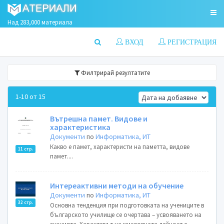
Над 283,000 материала
ВХОД
РЕГИСТРАЦИЯ
Филтрирай резултатите
1-10 от 15
Вътрешна памет. Видове и
характеристика
Документи
по
Информатика, ИТ
Какво е памет, характеристи на паметта, видове
11 стр.
памет....
Интереактивни методи на обучение
Документи
по
Информатика, ИТ
32 стр.
Основна тенденция при подготовката на учениците в
българското училище се очертава – усвояването на