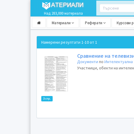
Над 283,000 материала
Материали
Реферати
Курсови 
Намерени резултати
1-10 от 1
Сравнение на телевиз
Документи
по
Интелектуална
Участници, обекти на интелек
3 стр.