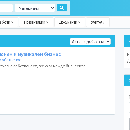
работи
Презентации
Документи
Учители
ионен и музикален бизнес
И
 собственост
Д
туална собственост, връзки между бизнесите...