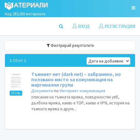
Над 283,000 материала
ВХОД
РЕГИСТРАЦИЯ
Филтрирай резултатите
1-10 от 1
Тъмният нет (dark net) – забранено, но
ползвано място за комуникация на
маргинални групи
Документи
по
Интернет комуникация
17 стр.
описание на тъмната мрежа, повърхностен уеб,
дълбока мрежа, какво е ТОР, какво е VPN, история на
тъмната мрежа и други...