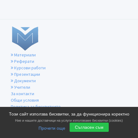
Материали
Реферати
Курсови работи
Презентации
Документи
Учители
За контакти
Общи условия
Политика за бисквитките
Политика за поверителност
Този сайт използва бисквитки, за да функционира коректно
Ние и нашите доставчици на услуги използваме бисквитки (cookies)
Съгласен съм
Прочети още