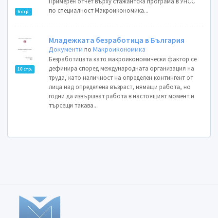
Примерен отчет върху стажантска програма в УНСС
по специалност Макроикономика...
6 стр.
Младежката безработица в България
Документи
по
Макроикономика
Безработицата като макроикономически фактор се
дефинира според международната организация на
10 стр.
труда, като наличност на определен контингент от
лица над определена възраст, нямащи работа, но
годни да извършват работа в настоящият момент и
търсещи такава...