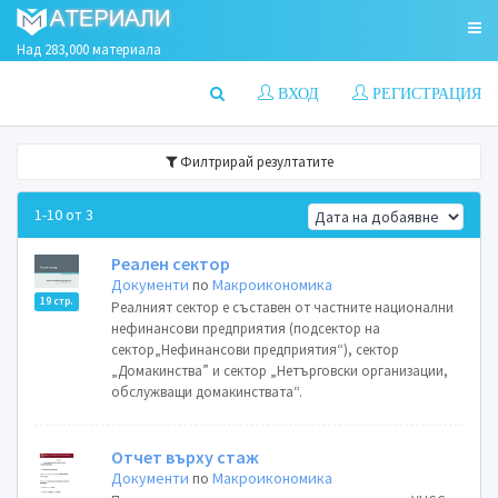
Над 283,000 материала
ВХОД
РЕГИСТРАЦИЯ
Филтрирай резултатите
1-10 от 3
Реален сектор
Документи
по
Макроикономика
19 стр.
Реалният сектор е съставен от частните национални
нефинансови предприятия (подсектор на
сектор„Нефинансови предприятия“), сектор
„Домакинства” и сектор „Нетърговски организации,
обслужващи домакинствата“.
Отчет върху стаж
Документи
по
Макроикономика