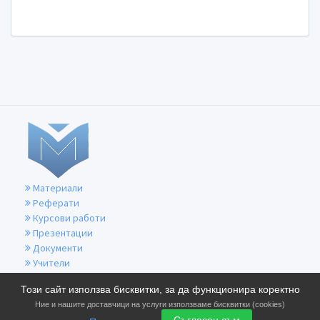
Материали
Реферати
Курсови работи
Презентации
Документи
Учители
За контакти
Този сайт използва бисквитки, за да функционира коректно
Общи условия
Ние и нашите доставчици на услуги използваме бисквитки (cookies)
Политика за бисквитките