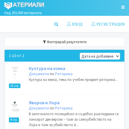
Над 283,000 материала
ВХОД
РЕГИСТРАЦИЯ
Филтрирай резултатите
1-10 от 2
Култура на езика
Документи
по
Реторика
Култура на езика, тема по учебен предмет риторика...
23 стр.
Яворов и Лора
Документи
по
Реторика
В започналото полицейско и съдебно разследване се
лансират две версии – тази за самоубийството на
8 стр.
Лора и тази за убийството ѝ...