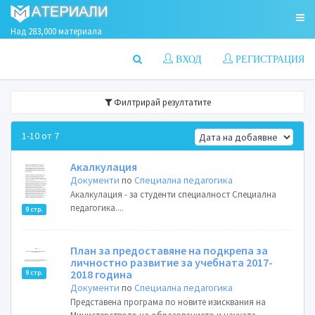
Над 283,000 материала
ВХОД
РЕГИСТРАЦИЯ
Филтрирай резултатите
1-10 от 7
Акалкулация
Документи
по
Специална педагогика
Акалкулация - за студенти специалност Специална
педагогика....
9 стр.
План за предоставяне на подкрепа за
личностно развитие за учебната 2017-
2018 година
9 стр.
Документи
по
Специална педагогика
Представена програма по новите изисквания на