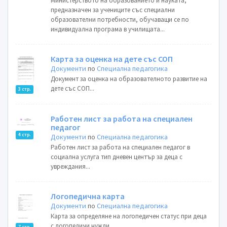
Министерството на образованието и науката,
предназначен за учениците със специални
образователни потребности, обучаващи се по
индивидуална програма в училищата...
Карта за оценка на дете със СОП
Документи
по
Специална педагогика
Документ за оценка на образователното развитие на
дете със СОП...
3 стр.
Работен лист за работа на специален
педагог
4 стр.
Документи
по
Специална педагогика
Работен лист за работа на специален педагог в
социална услуга тип дневен център за деца с
увреждания...
Логопедична карта
Документи
по
Специална педагогика
Карта за определяне на логопедичен статус при деца
с логопедичи нужди....
7 стр.