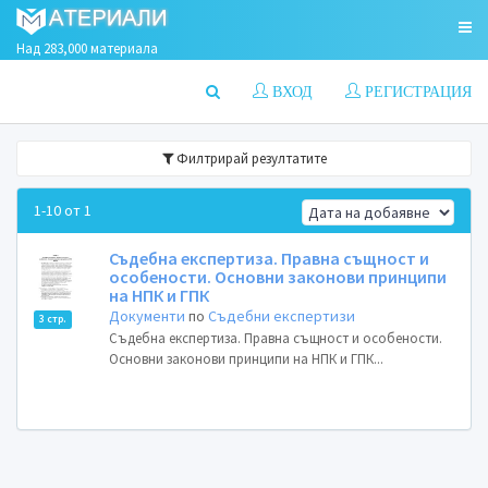
Над 283,000 материала
ВХОД
РЕГИСТРАЦИЯ
Филтрирай резултатите
1-10 от 1
Съдебна експертиза. Правна същност и
особености. Основни законови принципи
на НПК и ГПК
Документи
по
Съдебни експертизи
3 стр.
Съдебна експертиза. Правна същност и особености.
Основни законови принципи на НПК и ГПК...