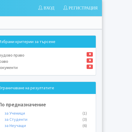
ВХОД
РЕГИСТРАЦИЯ
Избрани критерии за търсене
рудово право
раво
окументи
Ограничаване на резултатите
По предназначение
за Ученици
(1)
за Студенти
(3)
за Неучащи
(6)