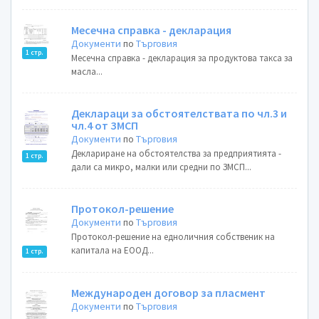
Месечна справка - декларация
Документи
по
Търговия
1 стр.
Месечна справка - декларация за продуктова такса за
масла...
Деклараци за обстоятелствата по чл.3 и
чл.4 от ЗМСП
Документи
по
Търговия
Деклариране на обстоятелства за предприятията -
1 стр.
дали са микро, малки или средни по ЗМСП...
Протокол-решение
Документи
по
Търговия
Протокол-решение на едноличния собственик на
капитала на ЕООД...
1 стр.
Международен договор за пласмент
Документи
по
Търговия