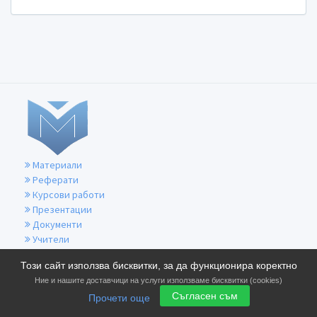
Материали
Реферати
Курсови работи
Презентации
Документи
Учители
За контакти
Този сайт използва бисквитки, за да функционира коректно
Общи условия
Ние и нашите доставчици на услуги използваме бисквитки (cookies)
Политика за бисквитките
Съгласен съм
Прочети още
Политика за поверителност