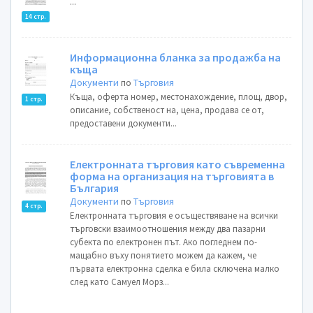
...
14 стр.
Информационна бланка за продажба на
къща
Документи
по
Търговия
Къща, оферта номер, местонахождение, площ, двор,
1 стр.
описание, собственост на, цена, продава се от,
предоставени документи...
Eлектронната търговия като съвременна
форма на организация на търговията в
България
Документи
по
Търговия
4 стр.
Електронната търговия е осъществяване на всички
търговски взаимоотношения между два пазарни
субекта по електронен път. Ако погледнем по-
мащабно въху понятието можем да кажем, че
първата електронна сделка е била сключена малко
след като Самуел Морз...