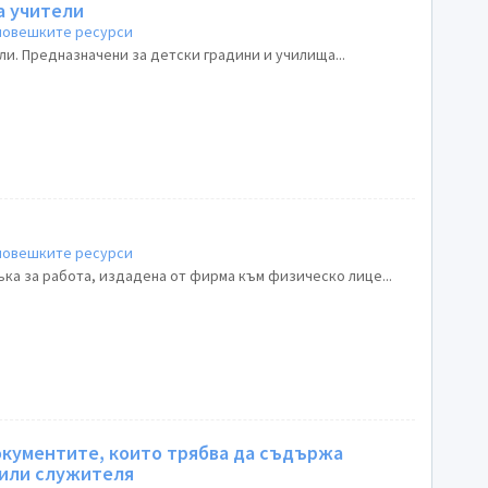
а учители
 човешките ресурси
ли. Предназначени за детски градини и училища...
 човешките ресурси
ка за работа, издадена от фирма към физическо лице...
окументите, които трябва да съдържа
 или служителя