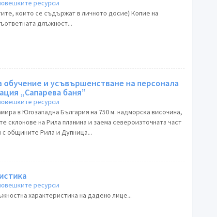
 човешките ресурси
ите, които се съдържат в личното досие) Копие на
съответната длъжност...
а обучение и усъвършенстване на персонала
ация „Сапарева баня”
 човешките ресурси
мира в Югозападна България на 750 м. надморска височина,
е склонове на Рила планина и заема североизточната част
 с общините Рила и Дупница...
истика
 човешките ресурси
ъжностна характеристика на дадено лице...