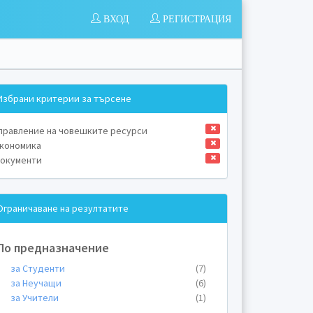
ВХОД
РЕГИСТРАЦИЯ
Избрани критерии за търсене
правление на човешките ресурси
кономика
окументи
Ограничаване на резултатите
По предназначение
за Студенти
(7)
за Неучащи
(6)
за Учители
(1)