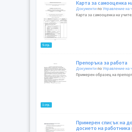
Карта за самооценка н
Документи
по
Управление на
Карта за самооценка на учите
5 стр.
Препоръка за работа
Документи
по
Управление на
Примерен образец на препоръ
1 стр.
Примерен списък на д
досието на работника