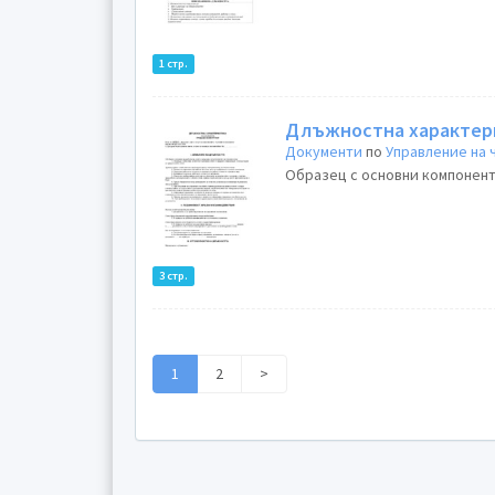
1 стр.
Длъжностна характер
Документи
по
Управление на
Образец с основни компонент
3 стр.
1
2
>