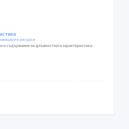
истика
 човешките ресурси
и и съдържание на длъжностната характеристика...