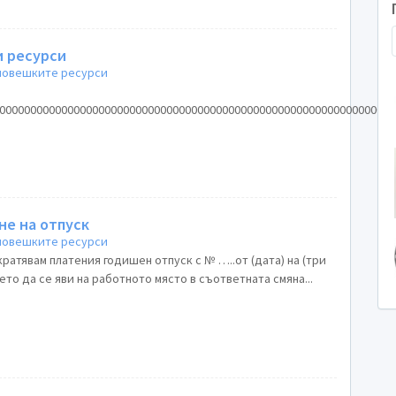
и ресурси
 човешките ресурси
0000000000000000000000000000000000000000000000000000000000000000
не на отпуск
 човешките ресурси
екратявам платения годишен отпуск с № …..от (дата) на (три
цето да се яви на работното място в съответната смяна...