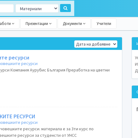
работи
Презентации
Документи
Учители
ите ресурси
У
 човешките ресурси
И
ка на цветни
Д
КИТЕ РЕСУРСИ
 човешките ресурси
си. материала е за 3ти курс по
вешките ресурси за студенсти от УНСС