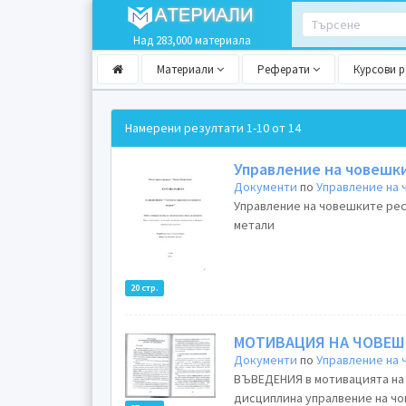
Над 283,000 материала
Материали
Реферати
Курсови 
Намерени резултати
1-10 от 14
Управление на човешк
Документи
по
Управление на
Управление на човешките ресурси Компания Аурубис България Преработ
метали
20 стр.
МОТИВАЦИЯ НА ЧОВЕШ
Документи
по
Управление на
ВЪВЕДЕНИЯ в мотивацията на човешките ресур
дисциплина упралвение на чо