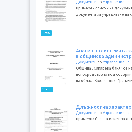
Документи
по
Управление на
Примерен списък на документ
документа за учредяване на 
1 стр.
Анализ на системата з
в общинска администр
Документи
по
Управление на
Община „Сапарева баня” се на
непосредствено под севернит
на област Кюстендил. Граничи
13 стр.
Длъжностна характер
Документи
по
Управление на
Примерна бланка-макет за дл