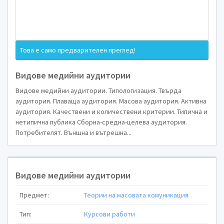
Това е само предварителен преглед!
Методи за изследване на м
Видове медийни аудитории
Тема:
Видове медийни аудитории. Типологизация. Твърда
Видове медийни а
аудитория. Плаваща аудитория. Масова аудитория. Активна
аудитория. Качествени и количествени критерии. Типична и
нетипична публика Сборна-средна-целева аудитория.
Потребителят. Външна и вътрешна...
Студент:
Видове медийни аудитории
Преподават
Предмет:
Теории на масовата комуникация
Тип:
Курсови работи