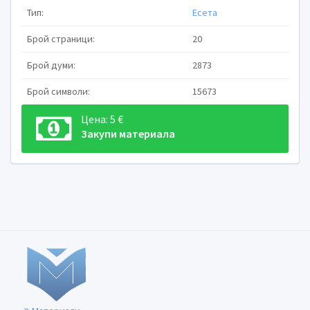
Тип:
Есета
Брой страници:
20
Брой думи:
2873
Брой символи:
15673
Цена: 5 €
Предмет:
Закупи материала
„Коминтернът, СССР и