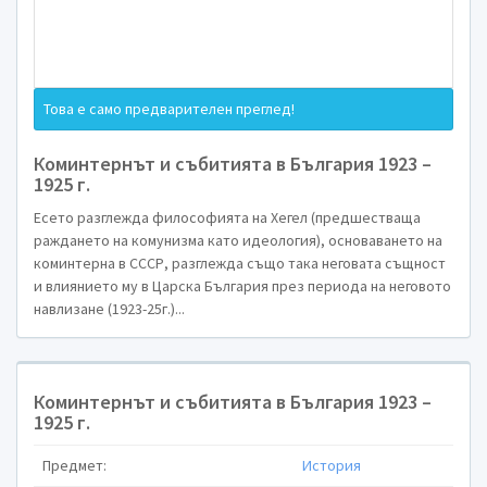
Нов Български Унив
Това е само предварителен преглед!
Коминтернът и събитията в България 1923 –
1925 г.
Есето разглежда философията на Хегел (предшестваща
раждането на комунизма като идеология), основаването на
Писмена работа н
коминтерна в СССР, разглежда също така неговата същност
и влиянието му в Царска България през периода на неговото
навлизане (1923-25г.)...
Коминтернът и събитията в България 1923 –
„Коминтернът и събития
1925 г.
1923 – 1925
Предмет:
История