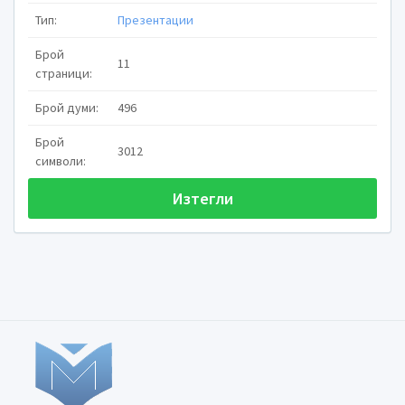
Тип:
Презентации
Брой
11
страници:
Опред
Брой думи:
496
Брой
3012
символи:
Бурята
Изтегли
е метеорол
•
свързано със силн
атмосферата,
зася
повърхност. То мо
силен
вятър
,
светкавици
(
гръ