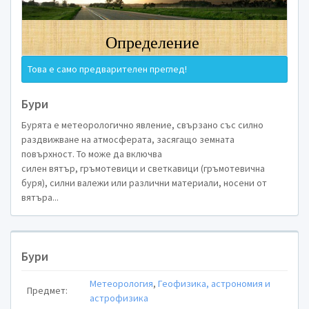
Б
Това е само предварителен преглед!
Бури
Бурята е метеорологично явление, свързано със силно
раздвижване на атмосферата, засягащо земната
повърхност. То може да включва
силен вятър, гръмотевици и светкавици (гръмотевична
буря), силни валежи или различни материали, носени от
вятъра...
Бури
Метеорология
,
Геофизика, астрономия и
Предмет:
астрофизика