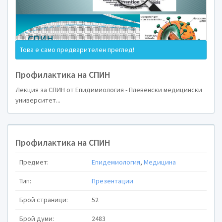
Това е само предварителен преглед!
Профилактика на СПИН
Епидемиоло
Лекция за СПИН от Епидимиология - Плевенски медицински
университет...
профилакти
Профилактика на СПИН
СПИН
Предмет:
Епидемиология
,
Медицина
Тип:
Презентации
Брой страници:
52
Брой думи:
2483