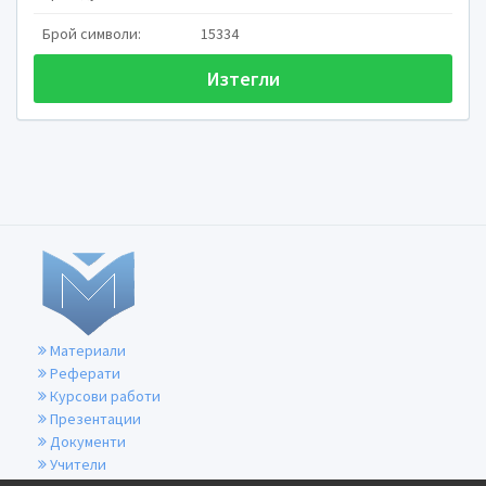
Брой символи:
15334
Изтегли
СПИН
СПИН
е заразно заболяв

човешкия Т­лимфотропен 
Материали
Реферати
Протича с нехарактерни 

Курсови работи
Презентации
температура, увеличени л
Документи
маса и периодична диария
Учители
тежки увреждания на разл