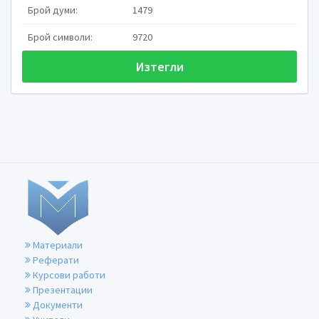
Брой думи:
1479
Брой символи:
9720
Изтегли
Чревна
непроходим
Това е синдром, 

нарушено предвижва
съдържими по ГИТ 
аналното отвърстие.
Материали
Често се нарича 
Реферати

Курсови работи
завъртане
на
Презентации
Заболяването е поз
Документи