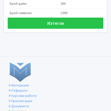
Брой думи:
286
Брой символи:
1999
Изтегли
Ради
•
задача
1
= ab ab >0
Материали
= ab
Реферати
Курсови работи
ab = ab
Презентации
Документи