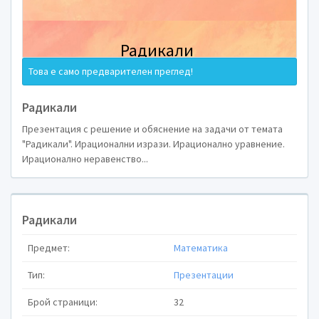
Радикали. Ир
Това е само предварителен преглед!
изрази. Ира
Радикали
Презентация с решение и обяснение на задачи от темата
"Радикали". Ирационални изрази. Ирационално уравнение.
уравнение. И
Ирационално неравенство...
нерав
Радикали
Предмет:
Математика
Тип:
Презентации
Брой страници:
32