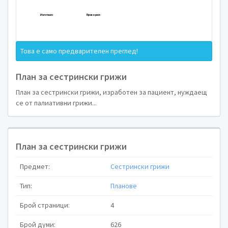
Медицински университет „Проф. Д-р П
Това е само предварителен преглед!
План за сестрински грижи
План за сестрински грижи, изработен за пациент, нуждаещ
П Л А Н
се от палиативни грижи...
ЗА
План за сестрински грижи
СЕСТРИНСКИ Г
Предмет:
Сестрински грижи
Тип:
Планове
Брой страници:
4
Брой думи:
626