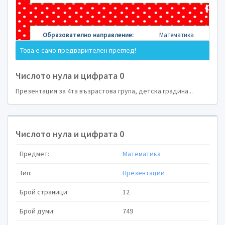
Здравейте, 
Това е само предварителен преглед!
Числото нула и цифрата 0
Презентация за 4та възрастова група, детска градина...
Дистанцион
продължава. 
Числото нула и цифрата 0
Ви е при
Предмет:
Математика
затруднявате
Тип:
Презентации
Брой страници:
12
Брой думи:
749