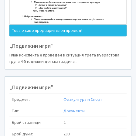
ПЛАН
на педагогич
за ІІІ- възрастова група 
Това е само предварителен преглед!
Дата:
„Подвижни игри”
Изготвил:
Цветелина Александрова
План конспекта е проведен в ситуация трета възрастова
Образователно направление:
Физич
група 4-5 годишни детска градина...
Ядро:
Игрова двигателна дейност – подв
Форма на педагогическо взаимодейст
Д
„Подвижни игри”
ТЕМА: „Подвижни
Предмет:
Физкултура и Спорт
Цели на педагогическото взаимодейс
Тип:
Документи
1.Образователни:
Брой страници:
2

Да владее набо

Да изпълнява комбинации от
Брой думи:
283
подвижните игри