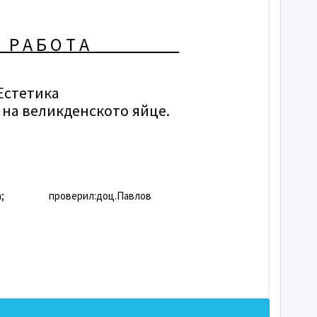
 Р А Б О Т А
 Естетика
а на великденското яйце.
;
проверил:доц.Павлов