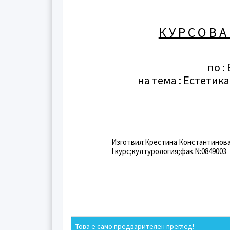
К У Р С О В А
по :
на тема : Естетик
Изготвил:Крестина Константинова
I курс;културология;фак.N:0849003
Това е само предварителен преглед!