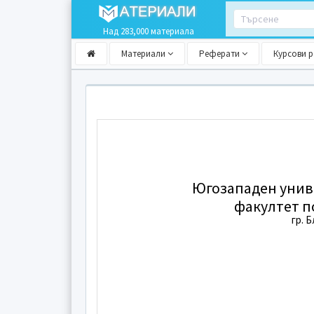
Над 283,000 материала
Материали
Реферати
Курсови 
Югозападен уни
факултет п
гр. 