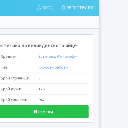
ВХОД
РЕГИСТРАЦИЯ
Естетика на великденското яйце
Предмет:
Естетика
,
Философия
Тип:
Курсови работи
Брой страници:
3
Брой думи:
176
Брой символи:
947
Изтегли