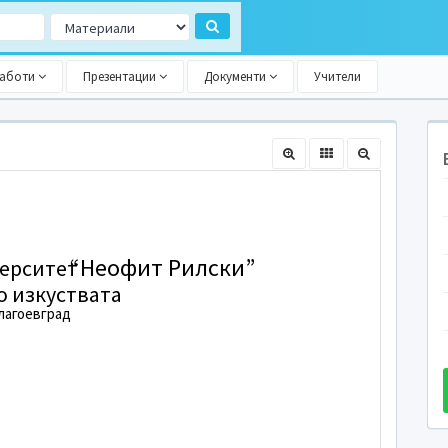
работи
Презентации
Документи
Учители
“Неофит Рилски”
верситет
о изкуствата
Благоевград