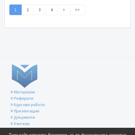
1
2
3
4
>
>>
Материали
Реферати
Курсови работи
Презентации
Документи
Учители
За контакти
Този сайт използва бисквитки, за да функционира коректно