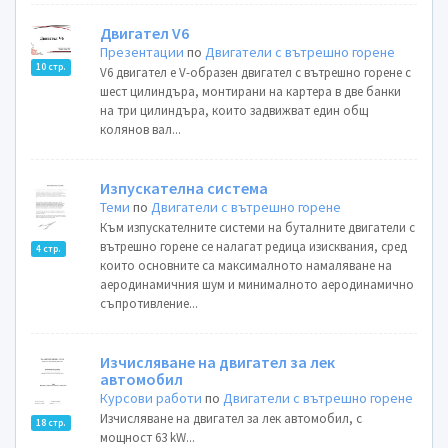
Двигател V6
Презентации
по
Двигатели с вътрешно горене
10 стр.
V6 двигател е V-образен двигател с вътрешно горене с
шест цилиндъра, монтирани на картера в две банки
на три цилиндъра, които задвижват един общ
колянов вал...
Изпускателна система
Теми
по
Двигатели с вътрешно горене
Към изпускателните системи на буталните двигатели с
вътрешно горене се налагат редица изисквания, сред
4 стр.
които основните са максималното намаляване на
аеродинамичния шум и минималното аеродинамично
съпротивление...
Изчисляване на двигател за лек
автомобил
Курсови работи
по
Двигатели с вътрешно горене
Изчисляване на двигател за лек автомобил, с
18 стр.
мощност 63 kW...