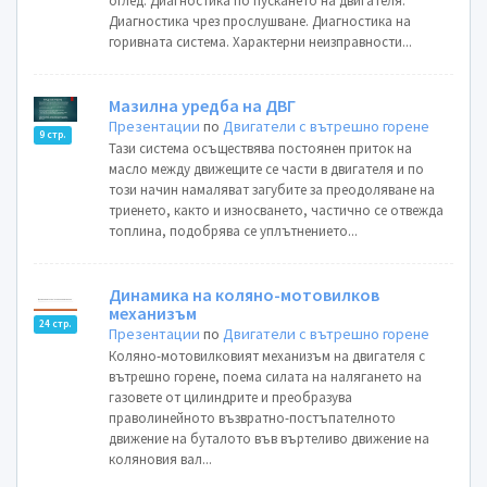
оглед. Диагностика по пускането на двигателя.
Диагностика чрез прослушване. Диагностика на
горивната система. Характерни неизправности...
Мазилна уредба на ДВГ
Презентации
по
Двигатели с вътрешно горене
9 стр.
Тази система осъществява постоянен приток на
масло между движещите се части в двигателя и по
този начин намаляват загубите за преодоляване на
триенето, както и износването, частично се отвежда
топлина, подобрява се уплътнението...
Динамика на коляно-мотовилков
механизъм
24 стр.
Презентации
по
Двигатели с вътрешно горене
Коляно-мотовилковият механизъм на двигателя с
вътрешно горене, поема силата на налягането на
газовете от цилиндрите и преобразува
праволинейното възвратно-постъпателното
движение на буталото във въртеливо движение на
коляновия вал...