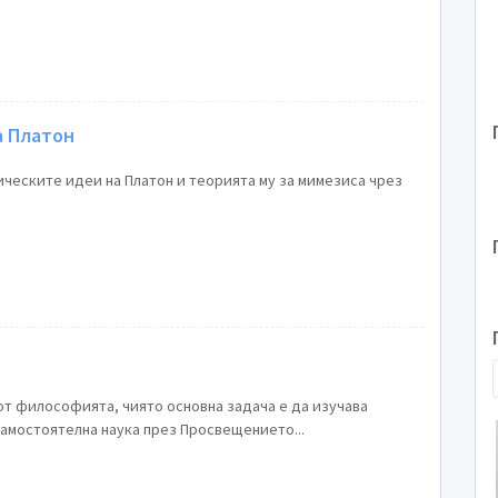
а Платон
ческите идеи на Платон и теорията му за мимезиса чрез
от философията, чиято основна задача е да изучава
самостоятелна наука през Просвещението...