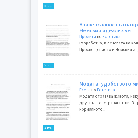
8 стр.
Универсалността на к
Немския идеализъм
Проекти
по
Естетика
Разработка, в основата на ко
Просвещението и Немския иде
5 стр.
Модата, удобството ми
Есета
по
Естетика
Mодата отразява живота, изку
друг път - екстравагантни. В
нормалното...
3 стр.