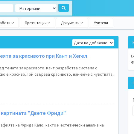
работи
Презентации
Документи
Учители
ята за красивото при Кант и Хегел
Е
Ф
д темата за красивото. Кант разработва система с
кво е красиво. Той свързва красивото, най-вече с чувствата,
а картината "Двете Фриди"
рафията на Фрида Кало, както и естетически анализ на