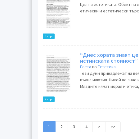
Цел на естетиката. Обект на
етически и естетически търсе
3 стр.
“Днес хората знаят це
истинската стойност”
Есета
по
Естетика
Тези думи принадлежат на ве
пълна илюзия. Никой не знае 
Младите нямат морал и етика, 
2 стр.
1
2
3
4
>
>>