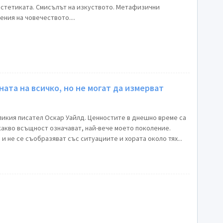
 естетиката. Смисълът на изкуството. Метафизични
ния на човечеството....
ната на всичко, но не могат да измерват
ликия писател Оскар Уайлд. Ценностите в днешно време са
какво всъщност означават, най-вече моето поколение.
и не се съобразяват със ситуациите и хората около тях...