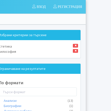
ВХОД
РЕГИСТРАЦИЯ
Избрани критерии за търсене
стетика
илософия
Ограничаване на резултатите
По формати
Анализи
(13)
Биографии
(1)