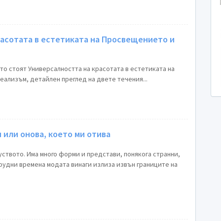
расотата в естетиката на Просвещението и
ято стоят Универсалността на красотата в естетиката на
ализъм, детайлен преглед на двете течения...
 или онова, което ми отива
ството. Има много форми и представи, понякога странни,
 трудни времена модата винаги излиза извън границите на