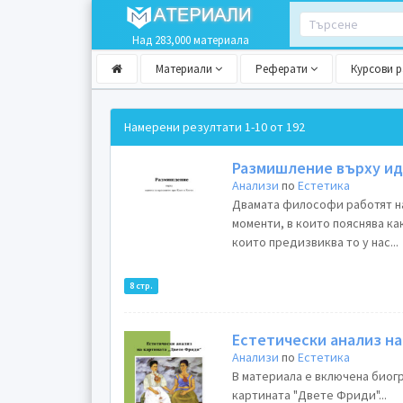
Над 283,000 материала
Материали
Реферати
Курсови 
Намерени резултати
1-10 от 192
Размишление върху иде
Анализи
по
Естетика
Двамата философи работят на
моменти, в които пояснява ка
които предизвиква то у нас...
8 стр.
Естетически анализ н
Анализи
по
Естетика
В материала е включена биог
картината "Двете Фриди"...