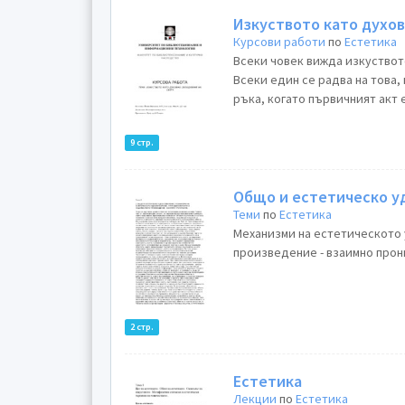
Изкуството като духов
Курсови работи
по
Естетика
Всеки човек вижда изкуствот
Всеки един се радва на това,
ръка, когато първичният акт 
9 стр.
Общо и естетическо у
Теми
по
Естетика
Механизми на естетическото
произведение - взаимно прони
2 стр.
Естетика
Лекции
по
Естетика