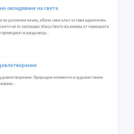
но овладяване на света
о по различен начин, обаче смисълът остава идентичен.
 което не го заплашва. Изкуството възниква от човешката
е превърнат в шедьовър...
довлетворение
 удовлетворение. Природни елементи и художествено
кване...