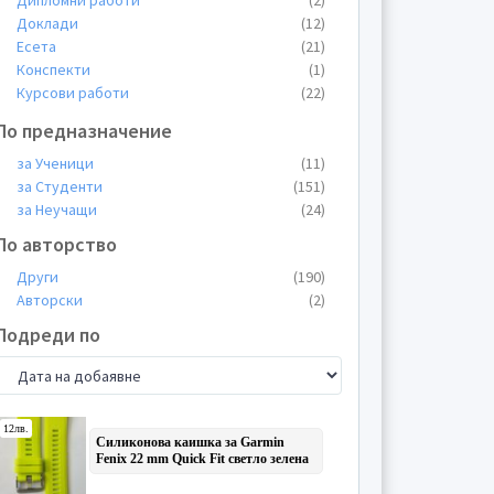
Дипломни работи
(2)
Доклади
(12)
Есета
(21)
Конспекти
(1)
Курсови работи
(22)
Лекции
(21)
По предназначение
Общи материали
(6)
Пищови
(9)
за Ученици
(11)
Планове
(1)
за Студенти
(151)
Презентации
(13)
за Неучащи
(24)
Проекти
(2)
По авторство
Реферати
(48)
Други
(190)
Теми
(12)
Авторски
(2)
Тестове
(6)
Упражнения
(1)
Подреди по