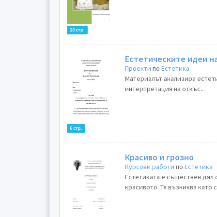
20 стр.
Естетическите идеи н
Проекти
по
Естетика
Материалът анализира естети
интерпретация на откъс...
6 стр.
Красиво и грозно
Курсови работи
по
Естетика
Естетиката е съществен дял 
красивото. Тя възниква като 